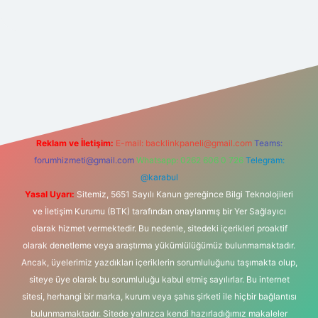
erabet yeni giriş
Reklam ve İletişim:
E-mail:
backlinkpaneli@gmail.com
Teams:
forumhizmeti@gmail.com
Whatsapp: 0262 606 0 726
Telegram:
@karabul
Yasal Uyarı:
Sitemiz, 5651 Sayılı Kanun gereğince Bilgi Teknolojileri
ve İletişim Kurumu (BTK) tarafından onaylanmış bir Yer Sağlayıcı
olarak hizmet vermektedir. Bu nedenle, sitedeki içerikleri proaktif
olarak denetleme veya araştırma yükümlülüğümüz bulunmamaktadır.
Ancak, üyelerimiz yazdıkları içeriklerin sorumluluğunu taşımakta olup,
siteye üye olarak bu sorumluluğu kabul etmiş sayılırlar. Bu internet
sitesi, herhangi bir marka, kurum veya şahıs şirketi ile hiçbir bağlantısı
bulunmamaktadır. Sitede yalnızca kendi hazırladığımız makaleler