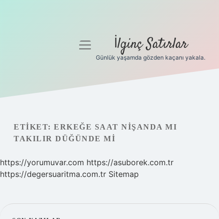
İlginç Satırlar
menüyü
aç
Günlük yaşamda gözden kaçanı yakala.
Anasayfa
Gizlilik Politikası
Yasal Uyarı
ETIKET:
ERKEĞE SAAT NIŞANDA MI
TAKILIR DÜĞÜNDE MI
Hakkımızda
https://yorumuvar.com
https://asuborek.com.tr
https://degersuaritma.com.tr
Sitemap