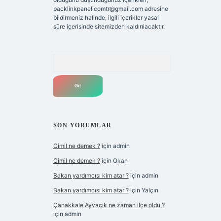
backlinkpanelicomtr@gmail.com
adresine
bildirmeniz halinde, ilgili içerikler yasal
süre içerisinde sitemizden kaldırılacaktır.
Arama
SON YORUMLAR
Cimil ne demek ?
için
admin
Cimil ne demek ?
için
Okan
Bakan yardımcısı kim atar ?
için
admin
Bakan yardımcısı kim atar ?
için
Yalçın
Çanakkale Ayvacık ne zaman ilçe oldu ?
için
admin