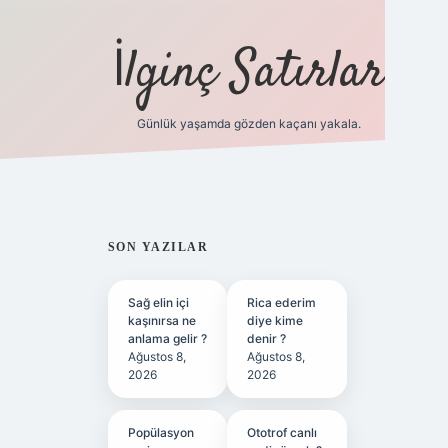
İlginç Satırlar
Günlük yaşamda gözden kaçanı yakala.
grandoperabet yeni giri
SIDEBAR
SON YAZILAR
Sağ elin içi
Rica ederim
kaşınırsa ne
diye kime
anlama gelir ?
denir ?
Ağustos 8,
Ağustos 8,
2026
2026
Popülasyon
Ototrof canlı