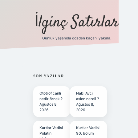
İlginç Satırlar
Günlük yaşamda gözden kaçanı yakala.
grandoperabet yeni gir
SIDEBAR
SON YAZILAR
Ototrof canlı
Nabi Avcı
nedir örnek ?
aslen nereli ?
Ağustos 8,
Ağustos 8,
2026
2026
Kurtlar Vadisi
Kurtlar Vadisi
Polatın
90. bölüm