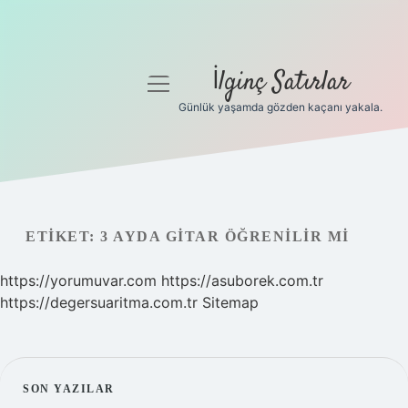
İlginç Satırlar
menüyü
aç
Günlük yaşamda gözden kaçanı yakala.
Anasayfa
Gizlilik Politikası
Yasal Uyarı
ETIKET:
3 AYDA GITAR ÖĞRENILIR MI
Hakkımızda
https://yorumuvar.com
https://asuborek.com.tr
https://degersuaritma.com.tr
Sitemap
SIDEBAR
SON YAZILAR