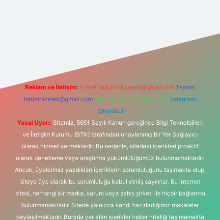
i giriş
Reklam ve İletişim:
E-mail:
backlinkpaneli@gmail.com
Teams:
forumhizmeti@gmail.com
Whatsapp: 0262 606 0 726
Telegram:
@karabul
Yasal Uyarı:
Sitemiz, 5651 Sayılı Kanun gereğince Bilgi Teknolojileri
ve İletişim Kurumu (BTK) tarafından onaylanmış bir Yer Sağlayıcı
olarak hizmet vermektedir. Bu nedenle, sitedeki içerikleri proaktif
olarak denetleme veya araştırma yükümlülüğümüz bulunmamaktadır.
Ancak, üyelerimiz yazdıkları içeriklerin sorumluluğunu taşımakta olup,
siteye üye olarak bu sorumluluğu kabul etmiş sayılırlar. Bu internet
sitesi, herhangi bir marka, kurum veya şahıs şirketi ile hiçbir bağlantısı
bulunmamaktadır. Sitede yalnızca kendi hazırladığımız makaleler
paylaşılmaktadır. Burada yer alan içerikler haber niteliği taşımamakta