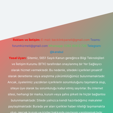
i giriş
Reklam ve İletişim:
E-mail:
backlinkpaneli@gmail.com
Teams:
forumhizmeti@gmail.com
Whatsapp: 0262 606 0 726
Telegram:
@karabul
Yasal Uyarı:
Sitemiz, 5651 Sayılı Kanun gereğince Bilgi Teknolojileri
ve İletişim Kurumu (BTK) tarafından onaylanmış bir Yer Sağlayıcı
olarak hizmet vermektedir. Bu nedenle, sitedeki içerikleri proaktif
olarak denetleme veya araştırma yükümlülüğümüz bulunmamaktadır.
Ancak, üyelerimiz yazdıkları içeriklerin sorumluluğunu taşımakta olup,
siteye üye olarak bu sorumluluğu kabul etmiş sayılırlar. Bu internet
sitesi, herhangi bir marka, kurum veya şahıs şirketi ile hiçbir bağlantısı
bulunmamaktadır. Sitede yalnızca kendi hazırladığımız makaleler
paylaşılmaktadır. Burada yer alan içerikler haber niteliği taşımamakta
olup, gerçek kurum ve kişiler hakkında paylaşım yapılmamaktadır.