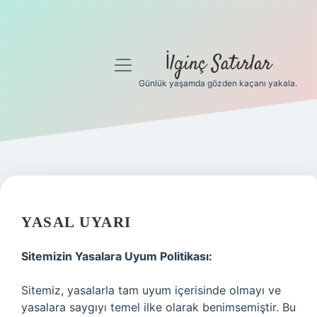
İlginç Satırlar
menüyü
aç
Günlük yaşamda gözden kaçanı yakala.
Anasayfa
Gizlilik Politikası
Yasal Uyarı
Hakkımızda
YASAL UYARI
Sitemizin Yasalara Uyum Politikası:
Sitemiz, yasalarla tam uyum içerisinde olmayı ve
yasalara saygıyı temel ilke olarak benimsemiştir. Bu