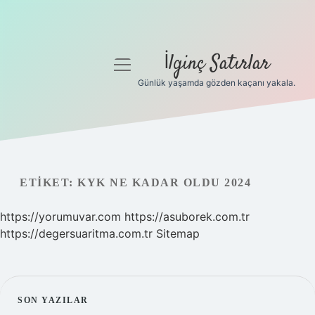
İlginç Satırlar
menüyü
aç
Günlük yaşamda gözden kaçanı yakala.
Anasayfa
Gizlilik Politikası
Yasal Uyarı
ETIKET:
KYK NE KADAR OLDU 2024
Hakkımızda
https://yorumuvar.com
https://asuborek.com.tr
https://degersuaritma.com.tr
Sitemap
SIDEBAR
SON YAZILAR