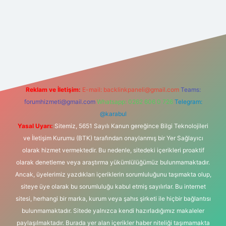
t yeni giriş
Reklam ve İletişim:
E-mail:
backlinkpaneli@gmail.com
Teams:
forumhizmeti@gmail.com
Whatsapp: 0262 606 0 726
Telegram:
@karabul
Yasal Uyarı:
Sitemiz, 5651 Sayılı Kanun gereğince Bilgi Teknolojileri
ve İletişim Kurumu (BTK) tarafından onaylanmış bir Yer Sağlayıcı
olarak hizmet vermektedir. Bu nedenle, sitedeki içerikleri proaktif
olarak denetleme veya araştırma yükümlülüğümüz bulunmamaktadır.
Ancak, üyelerimiz yazdıkları içeriklerin sorumluluğunu taşımakta olup,
siteye üye olarak bu sorumluluğu kabul etmiş sayılırlar. Bu internet
sitesi, herhangi bir marka, kurum veya şahıs şirketi ile hiçbir bağlantısı
bulunmamaktadır. Sitede yalnızca kendi hazırladığımız makaleler
paylaşılmaktadır. Burada yer alan içerikler haber niteliği taşımamakta