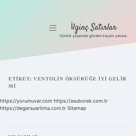
İlginç Satırlar
menüyü
aç
Günlük yaşamda gözden kaçanı yakala.
Anasayfa
Gizlilik Politikası
Yasal Uyarı
ETIKET:
VENTOLIN ÖKSÜRÜĞE IYI GELIR
MI
Hakkımızda
https://yorumuvar.com
https://asuborek.com.tr
https://degersuaritma.com.tr
Sitemap