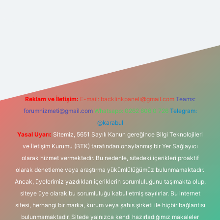
t yeni giriş
Reklam ve İletişim:
E-mail:
backlinkpaneli@gmail.com
Teams:
forumhizmeti@gmail.com
Whatsapp: 0262 606 0 726
Telegram:
@karabul
Yasal Uyarı:
Sitemiz, 5651 Sayılı Kanun gereğince Bilgi Teknolojileri
ve İletişim Kurumu (BTK) tarafından onaylanmış bir Yer Sağlayıcı
olarak hizmet vermektedir. Bu nedenle, sitedeki içerikleri proaktif
olarak denetleme veya araştırma yükümlülüğümüz bulunmamaktadır.
Ancak, üyelerimiz yazdıkları içeriklerin sorumluluğunu taşımakta olup,
siteye üye olarak bu sorumluluğu kabul etmiş sayılırlar. Bu internet
sitesi, herhangi bir marka, kurum veya şahıs şirketi ile hiçbir bağlantısı
bulunmamaktadır. Sitede yalnızca kendi hazırladığımız makaleler