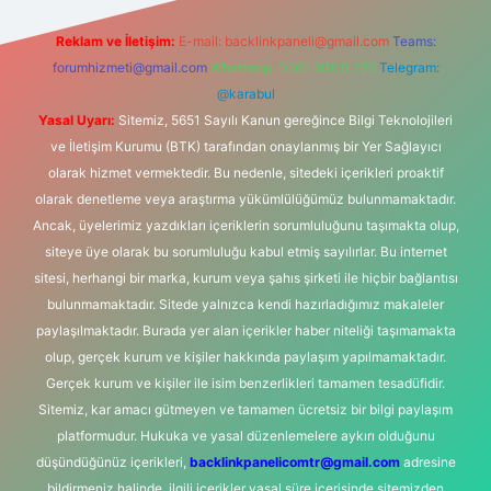
Reklam ve İletişim:
E-mail:
backlinkpaneli@gmail.com
Teams:
forumhizmeti@gmail.com
Whatsapp: 0262 606 0 726
Telegram:
@karabul
Yasal Uyarı:
Sitemiz, 5651 Sayılı Kanun gereğince Bilgi Teknolojileri
ve İletişim Kurumu (BTK) tarafından onaylanmış bir Yer Sağlayıcı
olarak hizmet vermektedir. Bu nedenle, sitedeki içerikleri proaktif
olarak denetleme veya araştırma yükümlülüğümüz bulunmamaktadır.
Ancak, üyelerimiz yazdıkları içeriklerin sorumluluğunu taşımakta olup,
siteye üye olarak bu sorumluluğu kabul etmiş sayılırlar. Bu internet
sitesi, herhangi bir marka, kurum veya şahıs şirketi ile hiçbir bağlantısı
bulunmamaktadır. Sitede yalnızca kendi hazırladığımız makaleler
paylaşılmaktadır. Burada yer alan içerikler haber niteliği taşımamakta
olup, gerçek kurum ve kişiler hakkında paylaşım yapılmamaktadır.
Gerçek kurum ve kişiler ile isim benzerlikleri tamamen tesadüfidir.
Sitemiz, kar amacı gütmeyen ve tamamen ücretsiz bir bilgi paylaşım
platformudur. Hukuka ve yasal düzenlemelere aykırı olduğunu
düşündüğünüz içerikleri,
backlinkpanelicomtr@gmail.com
adresine
bildirmeniz halinde, ilgili içerikler yasal süre içerisinde sitemizden