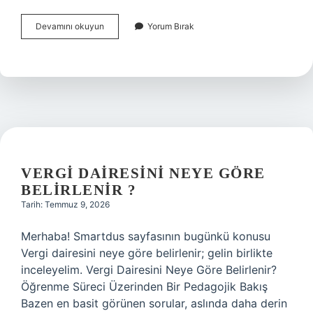
Birebir
Devamını okuyun
Yorum Bırak
ve
orten
ne
demek
?
VERGI DAIRESINI NEYE GÖRE
BELIRLENIR ?
Tarih: Temmuz 9, 2026
Merhaba! Smartdus sayfasının bugünkü konusu
Vergi dairesini neye göre belirlenir; gelin birlikte
inceleyelim. Vergi Dairesini Neye Göre Belirlenir?
Öğrenme Süreci Üzerinden Bir Pedagojik Bakış
Bazen en basit görünen sorular, aslında daha derin