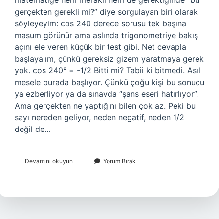
matematiğe hem meraklı hem de gerektiğinde “bu
gerçekten gerekli mi?” diye sorgulayan biri olarak
söyleyeyim: cos 240 derece sorusu tek başına
masum görünür ama aslında trigonometriye bakış
açını ele veren küçük bir test gibi. Net cevapla
başlayalım, çünkü gereksiz gizem yaratmaya gerek
yok. cos 240° = -1/2 Bitti mi? Tabii ki bitmedi. Asıl
mesele burada başlıyor. Çünkü çoğu kişi bu sonucu
ya ezberliyor ya da sınavda “şans eseri hatırlıyor”.
Ama gerçekten ne yaptığını bilen çok az. Peki bu
sayı nereden geliyor, neden negatif, neden 1/2
değil de…
Cos
Devamını okuyun
Yorum Bırak
240
derece
kaçtır
?