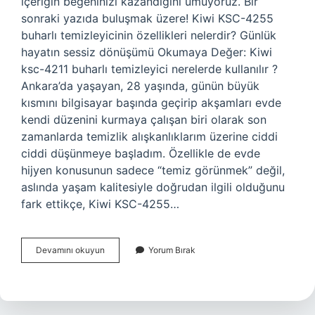
içeriğin beğeninizi kazandığını umuyoruz. Bir
sonraki yazıda buluşmak üzere! Kiwi KSC-4255
buharlı temizleyicinin özellikleri nelerdir? Günlük
hayatın sessiz dönüşümü Okumaya Değer: Kiwi
ksc-4211 buharlı temizleyici nerelerde kullanılır ?
Ankara’da yaşayan, 28 yaşında, günün büyük
kısmını bilgisayar başında geçirip akşamları evde
kendi düzenini kurmaya çalışan biri olarak son
zamanlarda temizlik alışkanlıklarım üzerine ciddi
ciddi düşünmeye başladım. Özellikle de evde
hijyen konusunun sadece “temiz görünmek” değil,
aslında yaşam kalitesiyle doğrudan ilgili olduğunu
fark ettikçe, Kiwi KSC-4255…
Kiwi
Devamını okuyun
Yorum Bırak
Ksc-
4255
buharlı
temizleyicinin
özellikleri