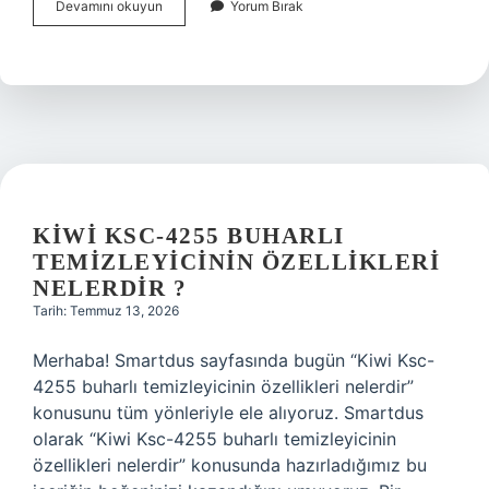
Kiwi
Devamını okuyun
Yorum Bırak
Ksc-
4255
buharlı
temizleyicinin
özellikleri
nelerdir
?
KIWI KSC-4255 BUHARLI
TEMIZLEYICININ ÖZELLIKLERI
NELERDIR ?
Tarih: Temmuz 13, 2026
Merhaba! Smartdus sayfasında bugün “Kiwi Ksc-
4255 buharlı temizleyicinin özellikleri nelerdir”
konusunu tüm yönleriyle ele alıyoruz. Smartdus
olarak “Kiwi Ksc-4255 buharlı temizleyicinin
özellikleri nelerdir” konusunda hazırladığımız bu