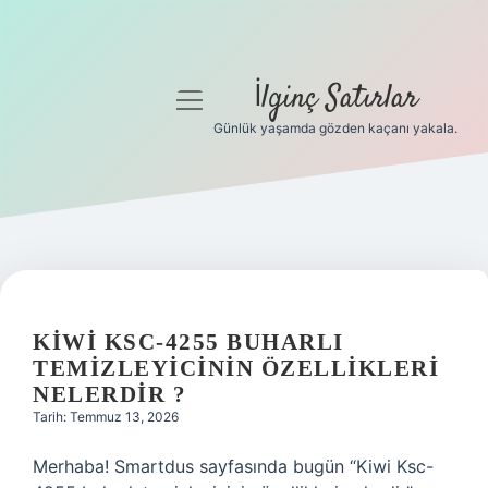
İlginç Satırlar
menüyü
aç
Günlük yaşamda gözden kaçanı yakala.
Anasayfa
Gizlilik Politikası
Yasal Uyarı
İLGINÇ
Hakkımızda
SATIRLAR
KIWI KSC-4255 BUHARLI
TEMIZLEYICININ ÖZELLIKLERI
YAZILAR
NELERDIR ?
Tarih: Temmuz 13, 2026
Merhaba! Smartdus sayfasında bugün “Kiwi Ksc-