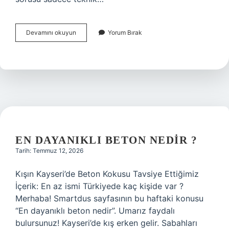
Evdeki
Devamını okuyun
Yorum Bırak
su
basıncı
nasıl
yükseltilir
?
EN DAYANIKLI BETON NEDIR ?
Tarih: Temmuz 12, 2026
Kışın Kayseri’de Beton Kokusu Tavsiye Ettiğimiz
İçerik: En az ismi Türkiyede kaç kişide var ?
Merhaba! Smartdus sayfasının bu haftaki konusu
“En dayanıklı beton nedir”. Umarız faydalı
bulursunuz! Kayseri’de kış erken gelir. Sabahları