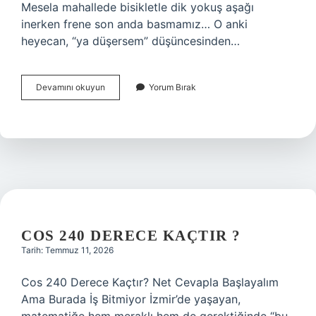
Mesela mahallede bisikletle dik yokuş aşağı
inerken frene son anda basmamız… O anki
heyecan, “ya düşersem” düşüncesinden…
Davranışsal
Devamını okuyun
Yorum Bırak
risk
faktörleri
nelerdir
?
COS 240 DERECE KAÇTIR ?
Tarih: Temmuz 11, 2026
Cos 240 Derece Kaçtır? Net Cevapla Başlayalım
Ama Burada İş Bitmiyor İzmir’de yaşayan,