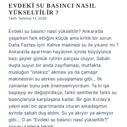
EVDEKI SU BASINCI NASIL
YÜKSELTILIR ?
Tarih: Temmuz 12, 2026
Evdeki su basıncı nasıl yükseltilir? Ankara’da
yaşarken fark ettiğim küçük ama kritik bir sorun
Daha Fazlası İçin: Kahve makinesi su ile yıkanır mı ?
Ankara’da apartman hayatının içinde büyüyünce
bazı şeyler günlük rutinin parçası oluyor. Sabah
duşta suyun bir anda zayıflaması, mutfakta
musluğun “isteksiz” akması ya da çamaşır
makinesinin su alırken yavaşlaması gibi… İlk
zamanlar bunu pek önemsemiyordum. Ta ki işe
başlayıp ev değiştirdikçe, farklı semtlerde farklı su
basınçlarıyla karşılaşana kadar. Bir gün Kızılay’a
yakın eski bir apartmanda oturan arkadaşımın
evinde sabah duş aldım. Su ya akıyor ya akmıyor
gibi… O an “Evdeki su basıncı nasıl yükseltilir?”
sorusu sadece teknik…