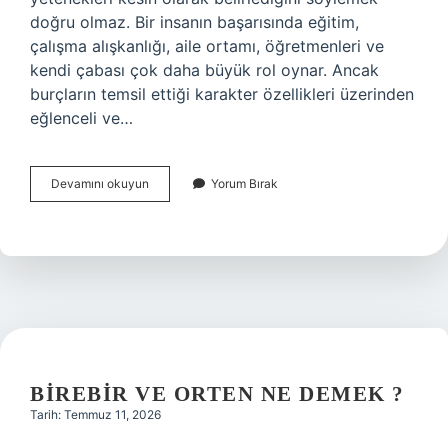
doğru olmaz. Bir insanın başarısında eğitim,
çalışma alışkanlığı, aile ortamı, öğretmenleri ve
kendi çabası çok daha büyük rol oynar. Ancak
burçların temsil ettiği karakter özellikleri üzerinden
eğlenceli ve…
Burçların
Devamını okuyun
Yorum Bırak
en
iyi
olduğu
dersler
nelerdir
?
BIREBIR VE ORTEN NE DEMEK ?
Tarih: Temmuz 11, 2026