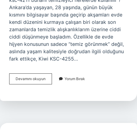
ksc-4211 buharlı temizleyici nerelerde kullanılır ?
Ankara’da yaşayan, 28 yaşında, günün büyük
kısmını bilgisayar başında geçirip akşamları evde
kendi düzenini kurmaya çalışan biri olarak son
zamanlarda temizlik alışkanlıklarım üzerine ciddi
ciddi düşünmeye başladım. Özellikle de evde
hijyen konusunun sadece “temiz görünmek” değil,
aslında yaşam kalitesiyle doğrudan ilgili olduğunu
fark ettikçe, Kiwi KSC-4255…
Kiwi
Devamını okuyun
Yorum Bırak
Ksc-
4255
buharlı
temizleyicinin
özellikleri
nelerdir
?