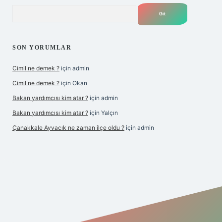
Arama
SON YORUMLAR
Cimil ne demek ?
için
admin
Cimil ne demek ?
için
Okan
Bakan yardımcısı kim atar ?
için
admin
Bakan yardımcısı kim atar ?
için
Yalçın
Çanakkale Ayvacık ne zaman ilçe oldu ?
için
admin
operabet yeni giriş