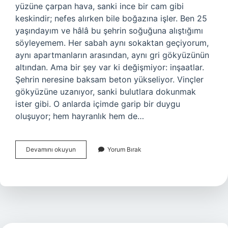
yüzüne çarpan hava, sanki ince bir cam gibi
keskindir; nefes alırken bile boğazına işler. Ben 25
yaşındayım ve hâlâ bu şehrin soğuğuna alıştığımı
söyleyemem. Her sabah aynı sokaktan geçiyorum,
aynı apartmanların arasından, aynı gri gökyüzünün
altından. Ama bir şey var ki değişmiyor: inşaatlar.
Şehrin neresine baksam beton yükseliyor. Vinçler
gökyüzüne uzanıyor, sanki bulutlara dokunmak
ister gibi. O anlarda içimde garip bir duygu
oluşuyor; hem hayranlık hem de…
En
Devamını okuyun
Yorum Bırak
dayanıklı
beton
nedir
?