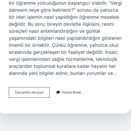
bir öğrenme yolculuğunun başlangıcı olabilir. “Vergi
dairesini neye göre belirlenir?” sorusu da yalnızca
bir idari işlemin nasıl yapıldığını öğrenme meselesi
değildir. Bu soru; bireyin devletle ilişkisini, resmi
süreçleri nasıl anlamlandırdığını ve günlük
yaşamındaki bilgileri nasıl yapılandırdığını gösteren
önemli bir örnektir. Çünkü öğrenme, yalnızca okul
sıralarında gerçekleşen bir faaliyet değildir. İnsan;
vergi işlemlerinden sağlık hizmetlerine, teknolojik
araçlardan toplumsal kurallara kadar hayatın her
alanında yeni bilgiler edinir, bunları yorumlar ve…
Vergi
Devamını okuyun
Yorum Bırak
dairesini
neye
göre
belirlenir
?