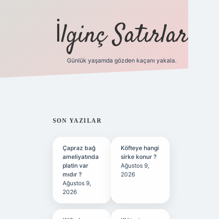
İlginç Satırlar
Günlük yaşamda gözden kaçanı yakala.
grandoperabet yeni gir
SIDEBAR
SON YAZILAR
Çapraz bağ
Köfteye hangi
ameliyatında
sirke konur ?
platin var
Ağustos 9,
mıdır ?
2026
Ağustos 9,
2026