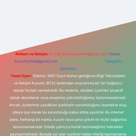
t yeni giriş
Reklam ve İletişim:
E-mail:
backlinkpaneli@gmail.com
Teams:
forumhizmeti@gmail.com
Whatsapp: 0262 606 0 726
Telegram:
@karabul
Yasal Uyarı:
Sitemiz, 5651 Sayılı Kanun gereğince Bilgi Teknolojileri
ve İletişim Kurumu (BTK) tarafından onaylanmış bir Yer Sağlayıcı
olarak hizmet vermektedir. Bu nedenle, sitedeki içerikleri proaktif
olarak denetleme veya araştırma yükümlülüğümüz bulunmamaktadır.
Ancak, üyelerimiz yazdıkları içeriklerin sorumluluğunu taşımakta olup,
siteye üye olarak bu sorumluluğu kabul etmiş sayılırlar. Bu internet
sitesi, herhangi bir marka, kurum veya şahıs şirketi ile hiçbir bağlantısı
bulunmamaktadır. Sitede yalnızca kendi hazırladığımız makaleler
paylaşılmaktadır. Burada yer alan içerikler haber niteliği taşımamakta