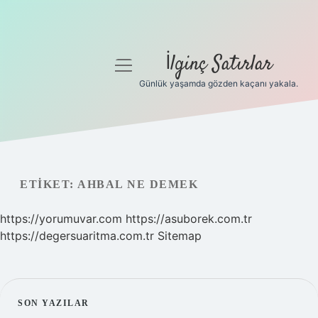
İlginç Satırlar
menüyü
aç
Günlük yaşamda gözden kaçanı yakala.
Anasayfa
Gizlilik Politikası
Yasal Uyarı
ETIKET:
AHBAL NE DEMEK
Hakkımızda
https://yorumuvar.com
https://asuborek.com.tr
https://degersuaritma.com.tr
Sitemap
SIDEBAR
SON YAZILAR