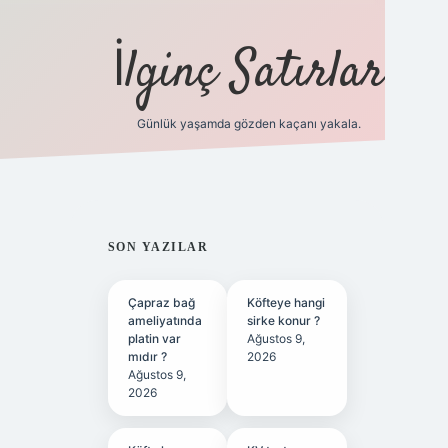
İlginç Satırlar
Günlük yaşamda gözden kaçanı yakala.
grandoperabet yeni gir
SIDEBAR
SON YAZILAR
Çapraz bağ
Köfteye hangi
ameliyatında
sirke konur ?
platin var
Ağustos 9,
mıdır ?
2026
Ağustos 9,
2026