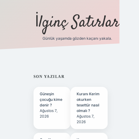
İlginç Satırlar
Günlük yaşamda gözden kaçanı yakala.
grandoperabet yeni gi
SIDEBAR
SON YAZILAR
Güneşin
Kuranı Kerim
çocuğu kime
okurken
denir ?
tesettür nasıl
Ağustos 7,
olmalı ?
2026
Ağustos 7,
2026