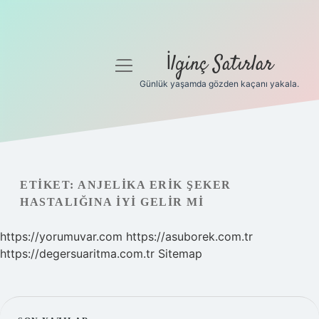
İlginç Satırlar
menüyü
aç
Günlük yaşamda gözden kaçanı yakala.
Anasayfa
Gizlilik Politikası
Yasal Uyarı
ETIKET:
ANJELIKA ERIK ŞEKER
HASTALIĞINA IYI GELIR MI
Hakkımızda
https://yorumuvar.com
https://asuborek.com.tr
https://degersuaritma.com.tr
Sitemap