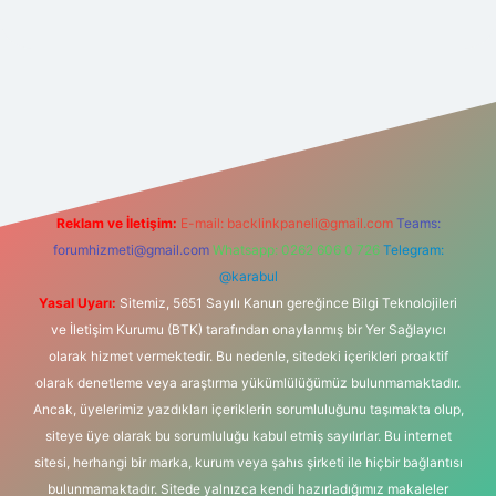
t yeni giriş
Reklam ve İletişim:
E-mail:
backlinkpaneli@gmail.com
Teams:
forumhizmeti@gmail.com
Whatsapp: 0262 606 0 726
Telegram:
@karabul
Yasal Uyarı:
Sitemiz, 5651 Sayılı Kanun gereğince Bilgi Teknolojileri
ve İletişim Kurumu (BTK) tarafından onaylanmış bir Yer Sağlayıcı
olarak hizmet vermektedir. Bu nedenle, sitedeki içerikleri proaktif
olarak denetleme veya araştırma yükümlülüğümüz bulunmamaktadır.
Ancak, üyelerimiz yazdıkları içeriklerin sorumluluğunu taşımakta olup,
siteye üye olarak bu sorumluluğu kabul etmiş sayılırlar. Bu internet
sitesi, herhangi bir marka, kurum veya şahıs şirketi ile hiçbir bağlantısı
bulunmamaktadır. Sitede yalnızca kendi hazırladığımız makaleler