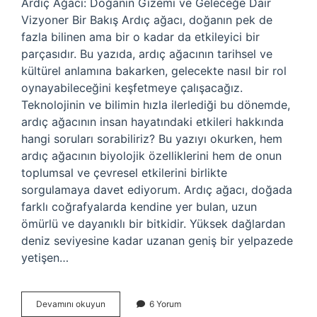
Ardıç Ağacı: Doğanın Gizemi ve Geleceğe Dair
Vizyoner Bir Bakış Ardıç ağacı, doğanın pek de
fazla bilinen ama bir o kadar da etkileyici bir
parçasıdır. Bu yazıda, ardıç ağacının tarihsel ve
kültürel anlamına bakarken, gelecekte nasıl bir rol
oynayabileceğini keşfetmeye çalışacağız.
Teknolojinin ve bilimin hızla ilerlediği bu dönemde,
ardıç ağacının insan hayatındaki etkileri hakkında
hangi soruları sorabiliriz? Bu yazıyı okurken, hem
ardıç ağacının biyolojik özelliklerini hem de onun
toplumsal ve çevresel etkilerini birlikte
sorgulamaya davet ediyorum. Ardıç ağacı, doğada
farklı coğrafyalarda kendine yer bulan, uzun
ömürlü ve dayanıklı bir bitkidir. Yüksek dağlardan
deniz seviyesine kadar uzanan geniş bir yelpazede
yetişen…
Ardıç
Devamını okuyun
6 Yorum
ağacı