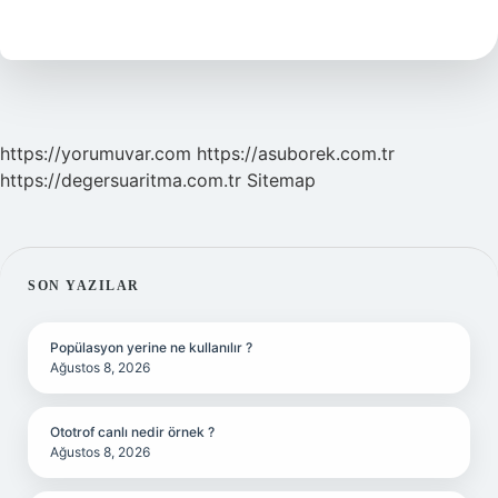
ne
demek
?
https://yorumuvar.com
https://asuborek.com.tr
https://degersuaritma.com.tr
Sitemap
SIDEBAR
SON YAZILAR
Popülasyon yerine ne kullanılır ?
Ağustos 8, 2026
Ototrof canlı nedir örnek ?
Ağustos 8, 2026