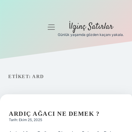
İlginç Satırlar
menüyü
aç
Günlük yaşamda gözden kaçanı yakala.
Anasayfa
Gizlilik Politikası
Yasal Uyarı
ETIKET:
ARD
Hakkımızda
ARDIÇ AĞACI NE DEMEK ?
Tarih: Ekim 25, 2025