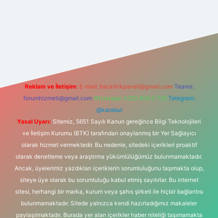
t yeni giriş
Reklam ve İletişim:
E-mail:
backlinkpaneli@gmail.com
Teams:
forumhizmeti@gmail.com
Whatsapp: 0262 606 0 726
Telegram:
@karabul
Yasal Uyarı:
Sitemiz, 5651 Sayılı Kanun gereğince Bilgi Teknolojileri
ve İletişim Kurumu (BTK) tarafından onaylanmış bir Yer Sağlayıcı
olarak hizmet vermektedir. Bu nedenle, sitedeki içerikleri proaktif
olarak denetleme veya araştırma yükümlülüğümüz bulunmamaktadır.
Ancak, üyelerimiz yazdıkları içeriklerin sorumluluğunu taşımakta olup,
siteye üye olarak bu sorumluluğu kabul etmiş sayılırlar. Bu internet
sitesi, herhangi bir marka, kurum veya şahıs şirketi ile hiçbir bağlantısı
bulunmamaktadır. Sitede yalnızca kendi hazırladığımız makaleler
paylaşılmaktadır. Burada yer alan içerikler haber niteliği taşımamakta