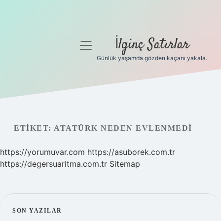
İlginç Satırlar
menüyü
aç
Günlük yaşamda gözden kaçanı yakala.
Anasayfa
Gizlilik Politikası
Yasal Uyarı
ETIKET:
ATATÜRK NEDEN EVLENMEDI
Hakkımızda
https://yorumuvar.com
https://asuborek.com.tr
https://degersuaritma.com.tr
Sitemap
SIDEBAR
SON YAZILAR