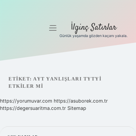
İlginç Satırlar
menüyü
aç
Günlük yaşamda gözden kaçanı yakala.
Anasayfa
Gizlilik Politikası
Yasal Uyarı
ETIKET:
AYT YANLIŞLARI TYTYI
ETKILER MI
Hakkımızda
https://yorumuvar.com
https://asuborek.com.tr
https://degersuaritma.com.tr
Sitemap