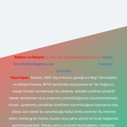
operabet yeni giriş
Reklam ve İletişim:
E-mail:
backlinkpaneli@gmail.com
Teams:
forumhizmeti@gmail.com
Whatsapp: 0262 606 0 726
Telegram:
@karabul
Yasal Uyarı:
Sitemiz, 5651 Sayılı Kanun gereğince Bilgi Teknolojileri
ve İletişim Kurumu (BTK) tarafından onaylanmış bir Yer Sağlayıcı
olarak hizmet vermektedir. Bu nedenle, sitedeki içerikleri proaktif
olarak denetleme veya araştırma yükümlülüğümüz bulunmamaktadır.
Ancak, üyelerimiz yazdıkları içeriklerin sorumluluğunu taşımakta olup,
siteye üye olarak bu sorumluluğu kabul etmiş sayılırlar. Bu internet
sitesi, herhangi bir marka, kurum veya şahıs şirketi ile hiçbir bağlantısı
bulunmamaktadır. Sitede yalnızca kendi hazırladığımız makaleler