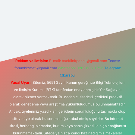
t yeni giriş
Reklam ve İletişim:
E-mail:
backlinkpaneli@gmail.com
Teams:
forumhizmeti@gmail.com
Whatsapp: 0262 606 0 726
Telegram:
@karabul
Yasal Uyarı:
Sitemiz, 5651 Sayılı Kanun gereğince Bilgi Teknolojileri
ve İletişim Kurumu (BTK) tarafından onaylanmış bir Yer Sağlayıcı
olarak hizmet vermektedir. Bu nedenle, sitedeki içerikleri proaktif
olarak denetleme veya araştırma yükümlülüğümüz bulunmamaktadır.
Ancak, üyelerimiz yazdıkları içeriklerin sorumluluğunu taşımakta olup,
siteye üye olarak bu sorumluluğu kabul etmiş sayılırlar. Bu internet
sitesi, herhangi bir marka, kurum veya şahıs şirketi ile hiçbir bağlantısı
bulunmamaktadır. Sitede yalnızca kendi hazırladığımız makaleler