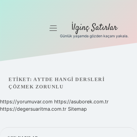
İlginç Satırlar
menüyü
aç
Günlük yaşamda gözden kaçanı yakala.
Anasayfa
Gizlilik Politikası
Yasal Uyarı
ETIKET:
AYTDE HANGI DERSLERI
ÇÖZMEK ZORUNLU
Hakkımızda
https://yorumuvar.com
https://asuborek.com.tr
https://degersuaritma.com.tr
Sitemap