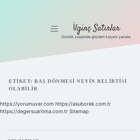
İlginç Satırlar
menüyü
aç
Günlük yaşamda gözden kaçanı yakala.
Anasayfa
Gizlilik Politikası
Yasal Uyarı
ETIKET:
BAŞ DÖNMESI NEYIN BELIRTISI
OLABILIR
Hakkımızda
https://yorumuvar.com
https://asuborek.com.tr
https://degersuaritma.com.tr
Sitemap