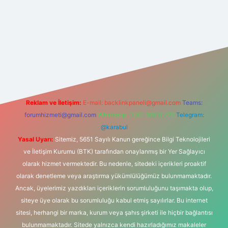
 yeni giriş
Reklam ve İletişim:
E-mail:
backlinkpaneli@gmail.com
Teams:
forumhizmeti@gmail.com
Whatsapp: 0262 606 0 726
Telegram:
@karabul
Yasal Uyarı:
Sitemiz, 5651 Sayılı Kanun gereğince Bilgi Teknolojileri
ve İletişim Kurumu (BTK) tarafından onaylanmış bir Yer Sağlayıcı
olarak hizmet vermektedir. Bu nedenle, sitedeki içerikleri proaktif
olarak denetleme veya araştırma yükümlülüğümüz bulunmamaktadır.
Ancak, üyelerimiz yazdıkları içeriklerin sorumluluğunu taşımakta olup,
siteye üye olarak bu sorumluluğu kabul etmiş sayılırlar. Bu internet
sitesi, herhangi bir marka, kurum veya şahıs şirketi ile hiçbir bağlantısı
bulunmamaktadır. Sitede yalnızca kendi hazırladığımız makaleler