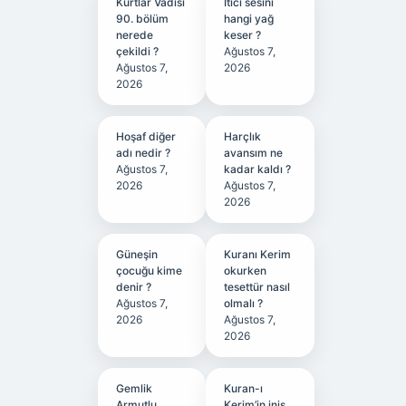
Kurtlar Vadisi
Itici sesini
90. bölüm
hangi yağ
nerede
keser ?
çekildi ?
Ağustos 7,
Ağustos 7,
2026
2026
Hoşaf diğer
Harçlık
adı nedir ?
avansım ne
Ağustos 7,
kadar kaldı ?
2026
Ağustos 7,
2026
Güneşin
Kuranı Kerim
çocuğu kime
okurken
denir ?
tesettür nasıl
Ağustos 7,
olmalı ?
2026
Ağustos 7,
2026
Gemlik
Kuran-ı
Armutlu
Kerim’in iniş