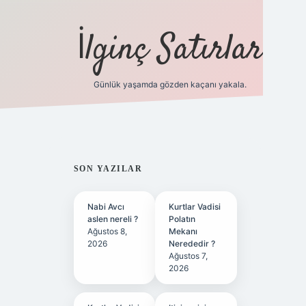
İlginç Satırlar
Günlük yaşamda gözden kaçanı yakala.
grandoperabet yeni gir
SIDEBAR
SON YAZILAR
Nabi Avcı
Kurtlar Vadisi
aslen nereli ?
Polatın
Ağustos 8,
Mekanı
2026
Nerededir ?
Ağustos 7,
2026