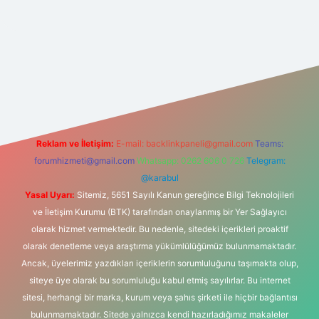
t yeni giriş
Reklam ve İletişim:
E-mail:
backlinkpaneli@gmail.com
Teams:
forumhizmeti@gmail.com
Whatsapp: 0262 606 0 726
Telegram:
@karabul
Yasal Uyarı:
Sitemiz, 5651 Sayılı Kanun gereğince Bilgi Teknolojileri
ve İletişim Kurumu (BTK) tarafından onaylanmış bir Yer Sağlayıcı
olarak hizmet vermektedir. Bu nedenle, sitedeki içerikleri proaktif
olarak denetleme veya araştırma yükümlülüğümüz bulunmamaktadır.
Ancak, üyelerimiz yazdıkları içeriklerin sorumluluğunu taşımakta olup,
siteye üye olarak bu sorumluluğu kabul etmiş sayılırlar. Bu internet
sitesi, herhangi bir marka, kurum veya şahıs şirketi ile hiçbir bağlantısı
bulunmamaktadır. Sitede yalnızca kendi hazırladığımız makaleler