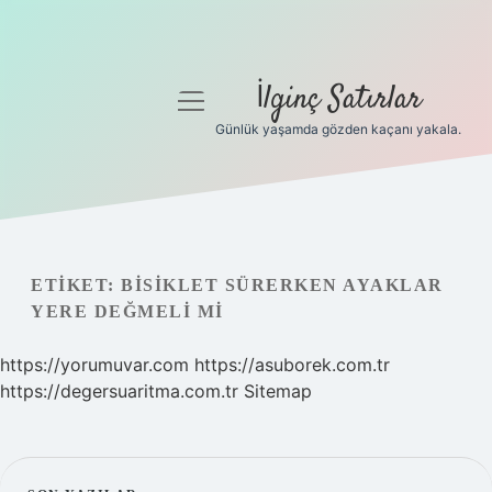
İlginç Satırlar
menüyü
aç
Günlük yaşamda gözden kaçanı yakala.
Anasayfa
Gizlilik Politikası
Yasal Uyarı
ETIKET:
BISIKLET SÜRERKEN AYAKLAR
YERE DEĞMELI MI
Hakkımızda
https://yorumuvar.com
https://asuborek.com.tr
https://degersuaritma.com.tr
Sitemap