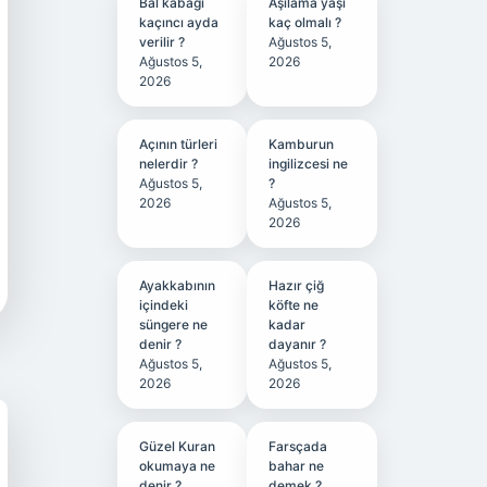
Bal kabağı
Aşılama yaşı
kaçıncı ayda
kaç olmalı ?
verilir ?
Ağustos 5,
Ağustos 5,
2026
2026
Açının türleri
Kamburun
nelerdir ?
ingilizcesi ne
Ağustos 5,
?
2026
Ağustos 5,
2026
Ayakkabının
Hazır çiğ
içindeki
köfte ne
süngere ne
kadar
denir ?
dayanır ?
Ağustos 5,
Ağustos 5,
2026
2026
Güzel Kuran
Farsçada
okumaya ne
bahar ne
denir ?
demek ?