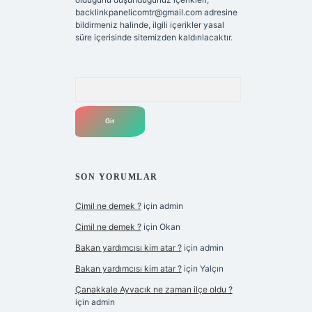
backlinkpanelicomtr@gmail.com
adresine
bildirmeniz halinde, ilgili içerikler yasal
süre içerisinde sitemizden kaldırılacaktır.
Arama
SON YORUMLAR
Cimil ne demek ?
için
admin
Cimil ne demek ?
için
Okan
Bakan yardımcısı kim atar ?
için
admin
Bakan yardımcısı kim atar ?
için
Yalçın
Çanakkale Ayvacık ne zaman ilçe oldu ?
için
admin