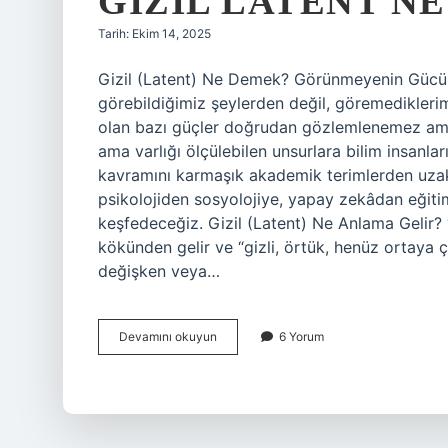
GIZIL LATENT N
Tarih: Ekim 14, 2025
Gizil (Latent) Ne Demek? Görünmeyenin Gücü
görebildiğimiz şeylerden değil, göremedikler
olan bazı güçler doğrudan gözlemlenemez ama 
ama varlığı ölçülebilen unsurlara bilim insanları 
kavramını karmaşık akademik terimlerden uzak, 
psikolojiden sosyolojiye, yapay zekâdan eğitime 
keşfedeceğiz. Gizil (Latent) Ne Anlama Gelir? 
kökünden gelir ve “gizli, örtük, henüz ortaya çı
değişken veya…
Gizil
Devamını okuyun
6 Yorum
latent
ne
demek
?