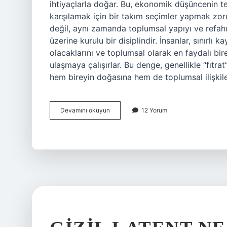
ihtiyaçlarla doğar. Bu, ekonomik düşüncenin teme
karşılamak için bir takım seçimler yapmak zoru
değil, aynı zamanda toplumsal yapıyı ve refah
üzerine kurulu bir disiplindir. İnsanlar, sınırlı 
olacaklarını ve toplumsal olarak en faydalı bi
ulaşmaya çalışırlar. Bu denge, genellikle “fıtrat”
hem bireyin doğasına hem de toplumsal ilişkil
Fıtrat
Devamını okuyun
12 Yorum
nedir
din
kısaca
?