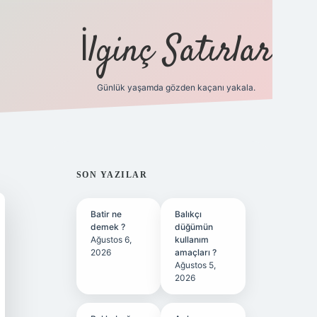
İlginç Satırlar
Günlük yaşamda gözden kaçanı yakala.
grandoperabet yeni gir
SIDEBAR
SON YAZILAR
Batir ne
Balıkçı
demek ?
düğümün
Ağustos 6,
kullanım
2026
amaçları ?
Ağustos 5,
2026