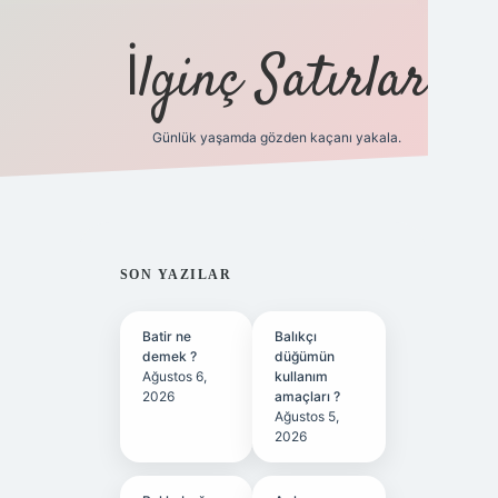
İlginç Satırlar
Günlük yaşamda gözden kaçanı yakala.
grandoperabet yeni giri
SIDEBAR
SON YAZILAR
Batir ne
Balıkçı
demek ?
düğümün
Ağustos 6,
kullanım
2026
amaçları ?
Ağustos 5,
2026