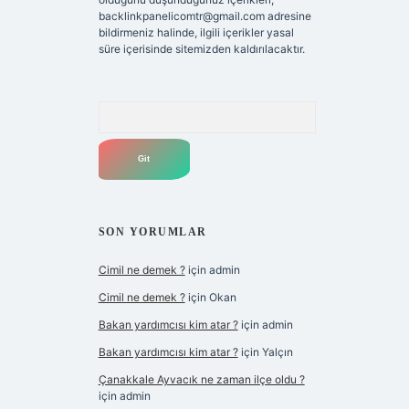
backlinkpanelicomtr@gmail.com
adresine
bildirmeniz halinde, ilgili içerikler yasal
süre içerisinde sitemizden kaldırılacaktır.
Arama
SON YORUMLAR
Cimil ne demek ?
için
admin
Cimil ne demek ?
için
Okan
Bakan yardımcısı kim atar ?
için
admin
Bakan yardımcısı kim atar ?
için
Yalçın
Çanakkale Ayvacık ne zaman ilçe oldu ?
için
admin