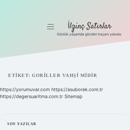
İlginç Satırlar
menüyü
aç
Günlük yaşamda gözden kaçanı yakala.
Anasayfa
Gizlilik Politikası
Yasal Uyarı
ETIKET:
GORILLER VAHŞI MIDIR
Hakkımızda
https://yorumuvar.com
https://asuborek.com.tr
https://degersuaritma.com.tr
Sitemap
SIDEBAR
SON YAZILAR