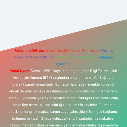
rabet yeni giriş
Reklam ve İletişim:
E-mail:
backlinkpaneli@gmail.com
Teams:
forumhizmeti@gmail.com
Whatsapp: 0262 606 0 726
Telegram:
@karabul
Yasal Uyarı:
Sitemiz, 5651 Sayılı Kanun gereğince Bilgi Teknolojileri
ve İletişim Kurumu (BTK) tarafından onaylanmış bir Yer Sağlayıcı
olarak hizmet vermektedir. Bu nedenle, sitedeki içerikleri proaktif
olarak denetleme veya araştırma yükümlülüğümüz bulunmamaktadır.
Ancak, üyelerimiz yazdıkları içeriklerin sorumluluğunu taşımakta olup,
siteye üye olarak bu sorumluluğu kabul etmiş sayılırlar. Bu internet
sitesi, herhangi bir marka, kurum veya şahıs şirketi ile hiçbir bağlantısı
bulunmamaktadır. Sitede yalnızca kendi hazırladığımız makaleler
paylaşılmaktadır. Burada yer alan içerikler haber niteliği taşımamakta