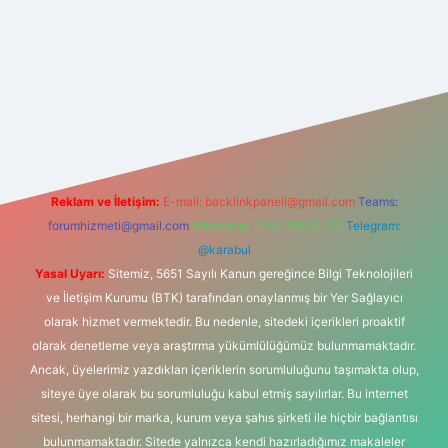
t yeni giriş
Reklam ve İletişim:
E-mail:
backlinkpaneli@gmail.com
Teams:
forumhizmeti@gmail.com
Whatsapp: 0262 606 0 726
Telegram:
@karabul
Yasal Uyarı:
Sitemiz, 5651 Sayılı Kanun gereğince Bilgi Teknolojileri
ve İletişim Kurumu (BTK) tarafından onaylanmış bir Yer Sağlayıcı
olarak hizmet vermektedir. Bu nedenle, sitedeki içerikleri proaktif
olarak denetleme veya araştırma yükümlülüğümüz bulunmamaktadır.
Ancak, üyelerimiz yazdıkları içeriklerin sorumluluğunu taşımakta olup,
siteye üye olarak bu sorumluluğu kabul etmiş sayılırlar. Bu internet
sitesi, herhangi bir marka, kurum veya şahıs şirketi ile hiçbir bağlantısı
bulunmamaktadır. Sitede yalnızca kendi hazırladığımız makaleler