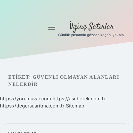
İlginç Satırlar
menüyü
aç
Günlük yaşamda gözden kaçanı yakala.
Anasayfa
Gizlilik Politikası
Yasal Uyarı
ETIKET:
GÜVENLI OLMAYAN ALANLARI
NELERDIR
Hakkımızda
https://yorumuvar.com
https://asuborek.com.tr
https://degersuaritma.com.tr
Sitemap