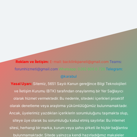
perabet yeni giriş
Reklam ve İletişim:
E-mail:
backlinkpaneli@gmail.com
Teams:
forumhizmeti@gmail.com
Whatsapp: 0262 606 0 726
Telegram:
@karabul
Yasal Uyarı:
Sitemiz, 5651 Sayılı Kanun gereğince Bilgi Teknolojileri
ve İletişim Kurumu (BTK) tarafından onaylanmış bir Yer Sağlayıcı
olarak hizmet vermektedir. Bu nedenle, sitedeki içerikleri proaktif
olarak denetleme veya araştırma yükümlülüğümüz bulunmamaktadır.
Ancak, üyelerimiz yazdıkları içeriklerin sorumluluğunu taşımakta olup,
siteye üye olarak bu sorumluluğu kabul etmiş sayılırlar. Bu internet
sitesi, herhangi bir marka, kurum veya şahıs şirketi ile hiçbir bağlantısı
bulunmamaktadır. Sitede yalnızca kendi hazırladığımız makaleler