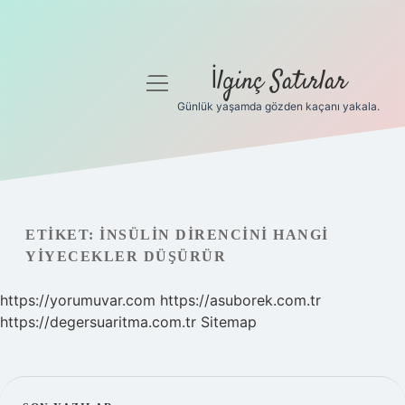
İlginç Satırlar
menüyü
aç
Günlük yaşamda gözden kaçanı yakala.
Anasayfa
Gizlilik Politikası
Yasal Uyarı
ETIKET:
İNSÜLIN DIRENCINI HANGI
YIYECEKLER DÜŞÜRÜR
Hakkımızda
https://yorumuvar.com
https://asuborek.com.tr
https://degersuaritma.com.tr
Sitemap