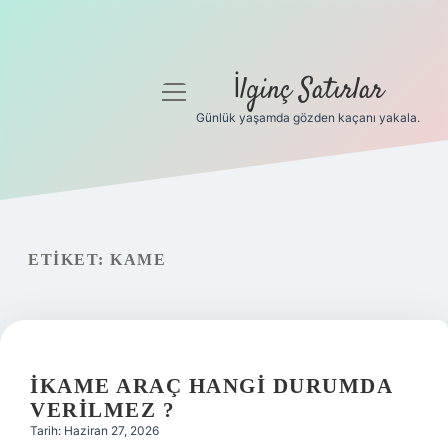
İlginç Satırlar
menüyü
aç
Günlük yaşamda gözden kaçanı yakala.
Anasayfa
Gizlilik Politikası
Yasal Uyarı
ETIKET:
KAME
Hakkımızda
İKAME ARAÇ HANGI DURUMDA
VERILMEZ ?
Tarih: Haziran 27, 2026