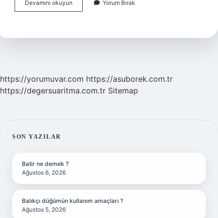
İkame
Devamını okuyun
Yorum Bırak
araç
hangi
durumda
verilmez
?
https://yorumuvar.com
https://asuborek.com.tr
https://degersuaritma.com.tr
Sitemap
SIDEBAR
SON YAZILAR
Batir ne demek ?
Ağustos 6, 2026
Balıkçı düğümün kullanım amaçları ?
Ağustos 5, 2026