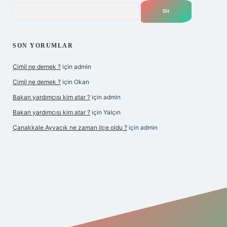
Arama
SON YORUMLAR
Cimil ne demek ?
için
admin
Cimil ne demek ?
için
Okan
Bakan yardımcısı kim atar ?
için
admin
Bakan yardımcısı kim atar ?
için
Yalçın
Çanakkale Ayvacık ne zaman ilçe oldu ?
için
admin
 yeni giriş