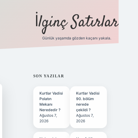
İlginç Satırlar
Günlük yaşamda gözden kaçanı yakala.
grandoperabet yeni gir
SIDEBAR
SON YAZILAR
Kurtlar Vadisi
Kurtlar Vadisi
Polatın
90. bölüm
Mekanı
nerede
Nerededir ?
çekildi ?
Ağustos 7,
Ağustos 7,
2026
2026