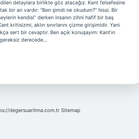
len detaylara birlikte göz atacağız. Kant felsefesine
tak bir an vardır: “Ben şimdi ne okudum?” hissi. Bir
ylerin kendisi” derken insanın zihni hafif bir baş
t kritisizmi, aklın sınırlarını çizme girişimidir. Yani
ukça sert bir cevaptır. Ben açık konuşayım: Kant’ın
r gereksiz derecede…
ps://degersuaritma.com.tr
Sitemap