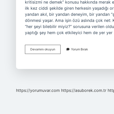
kritisizmi ne demek” konusu hakkında merak edi
ilk kez ciddi şekilde giren herkesin yaşadığı or
yandan akıl, bir yandan deneyim, bir yandan “şe
dönmesi yaşar. Ama işin özü aslında çok net: Kan
“her şeyi bilebilir miyiz?” sorusuna verilen old
yaptığı şey hem çok etkileyici hem de yer ye
Kant
Devamını okuyun
Yorum Bırak
kritisizmi
ne
demek
?
https://yorumuvar.com
https://asuborek.com.tr
htt