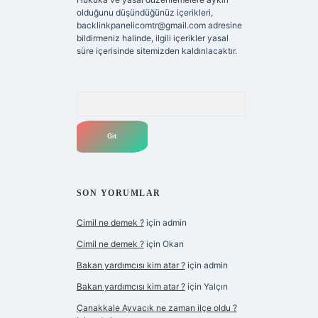
olduğunu düşündüğünüz içerikleri,
backlinkpanelicomtr@gmail.com
adresine
bildirmeniz halinde, ilgili içerikler yasal
süre içerisinde sitemizden kaldırılacaktır.
Arama
SON YORUMLAR
Cimil ne demek ?
için
admin
Cimil ne demek ?
için
Okan
Bakan yardımcısı kim atar ?
için
admin
Bakan yardımcısı kim atar ?
için
Yalçın
Çanakkale Ayvacık ne zaman ilçe oldu ?