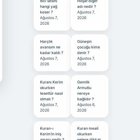
Itici sesini
Hoşaf diğer
hangi yağ
adı nedir ?
keser ?
Ağustos 7,
Ağustos 7,
2026
2026
Harçlık
Güneşin
avansım ne
çocuğu kime
kadar kaldı ?
denir ?
Ağustos 7,
Ağustos 7,
2026
2026
Kuranı Kerim
Gemlik
okurken
Armutlu
tesettür nasıl
nereye
olmalı ?
bağlıdır ?
Ağustos 7,
Ağustos 6,
2026
2026
Kuran-ı
Kuran meali
Kerim’in iniş
okurken
amacı nedir ?
nelere dikkat