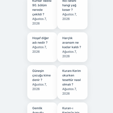
Kurtlar Vadisi
Itici sesini
90. bölüm
hangi yağ
nerede
keser ?
çekildi ?
Ağustos 7,
Ağustos 7,
2026
2026
Hoşaf diğer
Harçlık
adı nedir ?
avansım ne
Ağustos 7,
kadar kaldı ?
2026
Ağustos 7,
2026
Güneşin
Kuranı Kerim
çocuğu kime
okurken
denir ?
tesettür nasıl
Ağustos 7,
olmalı ?
2026
Ağustos 7,
2026
Gemlik
Kuran-ı
Armutlu
Kerim’in iniş