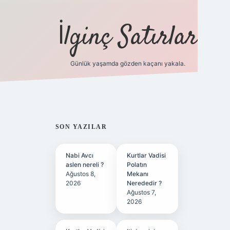
İlginç Satırlar
Günlük yaşamda gözden kaçanı yakala.
grandoperabet yeni gir
SIDEBAR
SON YAZILAR
Nabi Avcı
Kurtlar Vadisi
aslen nereli ?
Polatın
Ağustos 8,
Mekanı
2026
Nerededir ?
Ağustos 7,
2026