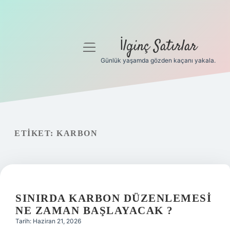
İlginç Satırlar
menüyü
aç
Günlük yaşamda gözden kaçanı yakala.
Anasayfa
Gizlilik Politikası
Yasal Uyarı
ETIKET:
KARBON
Hakkımızda
SINIRDA KARBON DÜZENLEMESI
NE ZAMAN BAŞLAYACAK ?
Tarih: Haziran 21, 2026