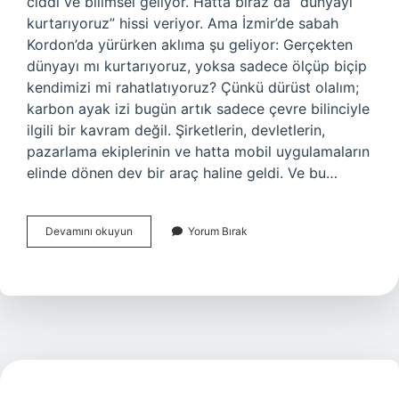
ciddi ve bilimsel geliyor. Hatta biraz da “dünyayı
kurtarıyoruz” hissi veriyor. Ama İzmir’de sabah
Kordon’da yürürken aklıma şu geliyor: Gerçekten
dünyayı mı kurtarıyoruz, yoksa sadece ölçüp biçip
kendimizi mi rahatlatıyoruz? Çünkü dürüst olalım;
karbon ayak izi bugün artık sadece çevre bilinciyle
ilgili bir kavram değil. Şirketlerin, devletlerin,
pazarlama ekiplerinin ve hatta mobil uygulamaların
elinde dönen dev bir araç haline geldi. Ve bu…
Karbon
Devamını okuyun
Yorum Bırak
ayak
izi
nerelerde
kullanılır
?