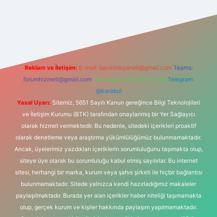
i giriş
Reklam ve İletişim:
E-mail:
backlinkpaneli@gmail.com
Teams:
forumhizmeti@gmail.com
Whatsapp: 0262 606 0 726
Telegram:
@karabul
Yasal Uyarı:
Sitemiz, 5651 Sayılı Kanun gereğince Bilgi Teknolojileri
ve İletişim Kurumu (BTK) tarafından onaylanmış bir Yer Sağlayıcı
olarak hizmet vermektedir. Bu nedenle, sitedeki içerikleri proaktif
olarak denetleme veya araştırma yükümlülüğümüz bulunmamaktadır.
Ancak, üyelerimiz yazdıkları içeriklerin sorumluluğunu taşımakta olup,
siteye üye olarak bu sorumluluğu kabul etmiş sayılırlar. Bu internet
sitesi, herhangi bir marka, kurum veya şahıs şirketi ile hiçbir bağlantısı
bulunmamaktadır. Sitede yalnızca kendi hazırladığımız makaleler
paylaşılmaktadır. Burada yer alan içerikler haber niteliği taşımamakta
olup, gerçek kurum ve kişiler hakkında paylaşım yapılmamaktadır.