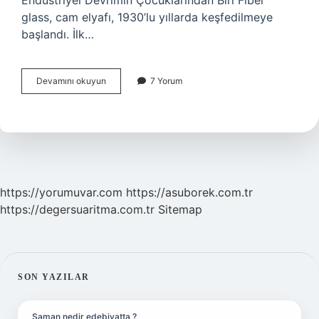
Endüstriyel Devrimin Çocuklarından Biri Fiber
glass, cam elyafı, 1930’lu yıllarda keşfedilmeye
başlandı. İlk…
Karbon
Devamını okuyun
7 Yorum
mu
fiberglas
mı
?
https://yorumuvar.com
https://asuborek.com.tr
https://degersuaritma.com.tr
Sitemap
SIDEBAR
SON YAZILAR
Şaman nedir edebiyatta ?