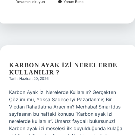
Sınırda
Devamını okuyun
Yorum Bırak
karbon
düzenlemesi
ne
zaman
başlayacak
?
KARBON AYAK IZI NERELERDE
KULLANILIR ?
Tarih: Haziran 20, 2026
Karbon Ayak İzi Nerelerde Kullanılır? Gerçekten
Çözüm mü, Yoksa Sadece İyi Pazarlanmış Bir
Vicdan Rahatlatma Aracı mı? Merhaba! Smartdus
sayfasının bu haftaki konusu “Karbon ayak izi
nerelerde kullanılır”. Umarız faydalı bulursunuz!
Karbon ayak izi meselesi ilk duyulduğunda kulağa