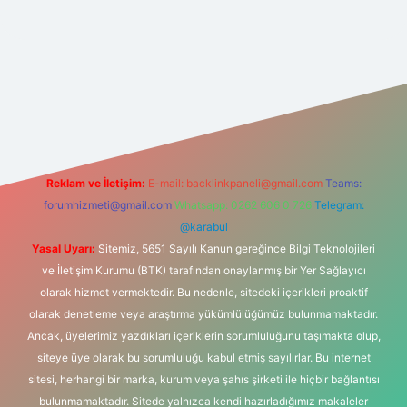
t yeni giriş
Reklam ve İletişim:
E-mail:
backlinkpaneli@gmail.com
Teams:
forumhizmeti@gmail.com
Whatsapp: 0262 606 0 726
Telegram:
@karabul
Yasal Uyarı:
Sitemiz, 5651 Sayılı Kanun gereğince Bilgi Teknolojileri
ve İletişim Kurumu (BTK) tarafından onaylanmış bir Yer Sağlayıcı
olarak hizmet vermektedir. Bu nedenle, sitedeki içerikleri proaktif
olarak denetleme veya araştırma yükümlülüğümüz bulunmamaktadır.
Ancak, üyelerimiz yazdıkları içeriklerin sorumluluğunu taşımakta olup,
siteye üye olarak bu sorumluluğu kabul etmiş sayılırlar. Bu internet
sitesi, herhangi bir marka, kurum veya şahıs şirketi ile hiçbir bağlantısı
bulunmamaktadır. Sitede yalnızca kendi hazırladığımız makaleler