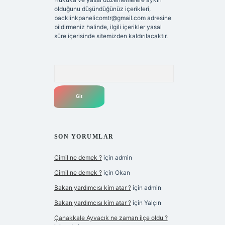
olduğunu düşündüğünüz içerikleri,
backlinkpanelicomtr@gmail.com
adresine
bildirmeniz halinde, ilgili içerikler yasal
süre içerisinde sitemizden kaldırılacaktır.
Arama
SON YORUMLAR
Cimil ne demek ?
için
admin
Cimil ne demek ?
için
Okan
Bakan yardımcısı kim atar ?
için
admin
Bakan yardımcısı kim atar ?
için
Yalçın
Çanakkale Ayvacık ne zaman ilçe oldu ?