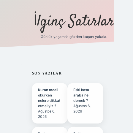
İlginç Satırlar
Günlük yaşamda gözden kaçanı yakala.
grandoperabet yeni gir
SIDEBAR
SON YAZILAR
Kuran meali
Eski kasa
okurken
araba ne
nelere dikkat
demek ?
etmeliyiz ?
Ağustos 6,
Ağustos 6,
2026
2026