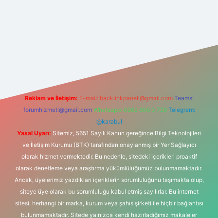
t yeni giriş
Reklam ve İletişim:
E-mail:
backlinkpaneli@gmail.com
Teams:
forumhizmeti@gmail.com
Whatsapp: 0262 606 0 726
Telegram:
@karabul
Yasal Uyarı:
Sitemiz, 5651 Sayılı Kanun gereğince Bilgi Teknolojileri
ve İletişim Kurumu (BTK) tarafından onaylanmış bir Yer Sağlayıcı
olarak hizmet vermektedir. Bu nedenle, sitedeki içerikleri proaktif
olarak denetleme veya araştırma yükümlülüğümüz bulunmamaktadır.
Ancak, üyelerimiz yazdıkları içeriklerin sorumluluğunu taşımakta olup,
siteye üye olarak bu sorumluluğu kabul etmiş sayılırlar. Bu internet
sitesi, herhangi bir marka, kurum veya şahıs şirketi ile hiçbir bağlantısı
bulunmamaktadır. Sitede yalnızca kendi hazırladığımız makaleler