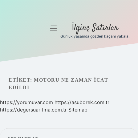
İlginç Satırlar
menüyü
aç
Günlük yaşamda gözden kaçanı yakala.
Anasayfa
Gizlilik Politikası
Yasal Uyarı
ETIKET:
MOTORU NE ZAMAN ICAT
EDILDI
Hakkımızda
https://yorumuvar.com
https://asuborek.com.tr
https://degersuaritma.com.tr
Sitemap