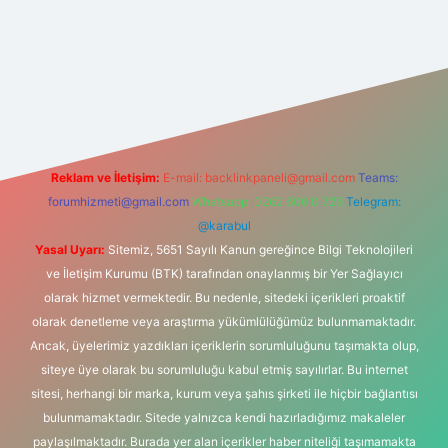
t yeni giriş
Reklam ve İletişim:
E-mail:
backlinkpaneli@gmail.com
Teams:
forumhizmeti@gmail.com
Whatsapp: 0262 606 0 726
Telegram:
@karabul
Yasal Uyarı:
Sitemiz, 5651 Sayılı Kanun gereğince Bilgi Teknolojileri
ve İletişim Kurumu (BTK) tarafından onaylanmış bir Yer Sağlayıcı
olarak hizmet vermektedir. Bu nedenle, sitedeki içerikleri proaktif
olarak denetleme veya araştırma yükümlülüğümüz bulunmamaktadır.
Ancak, üyelerimiz yazdıkları içeriklerin sorumluluğunu taşımakta olup,
siteye üye olarak bu sorumluluğu kabul etmiş sayılırlar. Bu internet
sitesi, herhangi bir marka, kurum veya şahıs şirketi ile hiçbir bağlantısı
bulunmamaktadır. Sitede yalnızca kendi hazırladığımız makaleler
paylaşılmaktadır. Burada yer alan içerikler haber niteliği taşımamakta