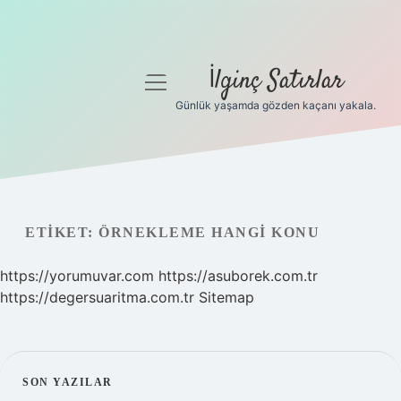
İlginç Satırlar
menüyü
aç
Günlük yaşamda gözden kaçanı yakala.
Anasayfa
Gizlilik Politikası
Yasal Uyarı
ETIKET:
ÖRNEKLEME HANGI KONU
Hakkımızda
https://yorumuvar.com
https://asuborek.com.tr
https://degersuaritma.com.tr
Sitemap
SIDEBAR
SON YAZILAR