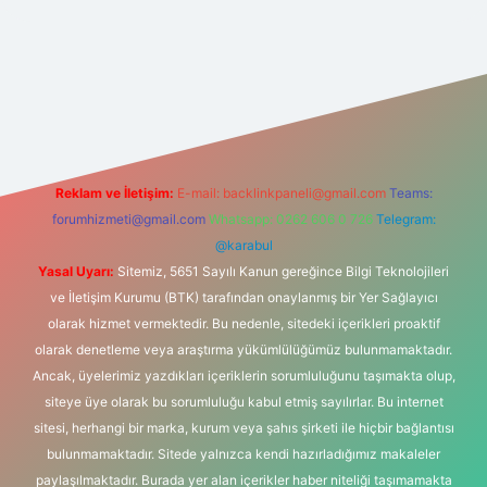
t yeni giriş
Reklam ve İletişim:
E-mail:
backlinkpaneli@gmail.com
Teams:
forumhizmeti@gmail.com
Whatsapp: 0262 606 0 726
Telegram:
@karabul
Yasal Uyarı:
Sitemiz, 5651 Sayılı Kanun gereğince Bilgi Teknolojileri
ve İletişim Kurumu (BTK) tarafından onaylanmış bir Yer Sağlayıcı
olarak hizmet vermektedir. Bu nedenle, sitedeki içerikleri proaktif
olarak denetleme veya araştırma yükümlülüğümüz bulunmamaktadır.
Ancak, üyelerimiz yazdıkları içeriklerin sorumluluğunu taşımakta olup,
siteye üye olarak bu sorumluluğu kabul etmiş sayılırlar. Bu internet
sitesi, herhangi bir marka, kurum veya şahıs şirketi ile hiçbir bağlantısı
bulunmamaktadır. Sitede yalnızca kendi hazırladığımız makaleler
paylaşılmaktadır. Burada yer alan içerikler haber niteliği taşımamakta