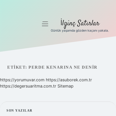
İlginç Satırlar
menüyü
aç
Günlük yaşamda gözden kaçanı yakala.
Anasayfa
Gizlilik Politikası
Yasal Uyarı
ETIKET:
PERDE KENARINA NE DENIR
Hakkımızda
https://yorumuvar.com
https://asuborek.com.tr
https://degersuaritma.com.tr
Sitemap
SIDEBAR
SON YAZILAR