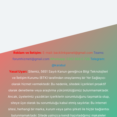
t yeni giriş
Reklam ve İletişim:
E-mail:
backlinkpaneli@gmail.com
Teams:
forumhizmeti@gmail.com
Whatsapp: 0262 606 0 726
Telegram:
@karabul
Yasal Uyarı:
Sitemiz, 5651 Sayılı Kanun gereğince Bilgi Teknolojileri
ve İletişim Kurumu (BTK) tarafından onaylanmış bir Yer Sağlayıcı
olarak hizmet vermektedir. Bu nedenle, sitedeki içerikleri proaktif
olarak denetleme veya araştırma yükümlülüğümüz bulunmamaktadır.
Ancak, üyelerimiz yazdıkları içeriklerin sorumluluğunu taşımakta olup,
siteye üye olarak bu sorumluluğu kabul etmiş sayılırlar. Bu internet
sitesi, herhangi bir marka, kurum veya şahıs şirketi ile hiçbir bağlantısı
bulunmamaktadır. Sitede yalnızca kendi hazırladığımız makaleler