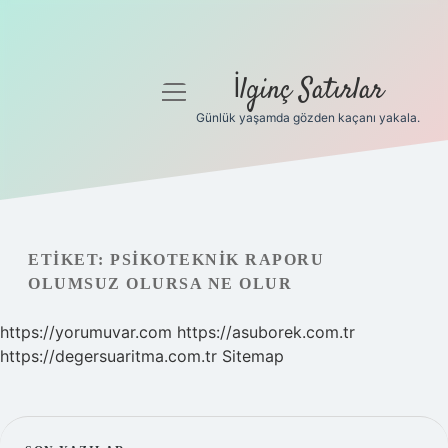
İlginç Satırlar
menüyü
aç
Günlük yaşamda gözden kaçanı yakala.
Anasayfa
Gizlilik Politikası
Yasal Uyarı
ETIKET:
PSIKOTEKNIK RAPORU
OLUMSUZ OLURSA NE OLUR
Hakkımızda
https://yorumuvar.com
https://asuborek.com.tr
https://degersuaritma.com.tr
Sitemap