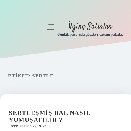
İlginç Satırlar
menüyü
aç
Günlük yaşamda gözden kaçanı yakala.
Anasayfa
Gizlilik Politikası
Yasal Uyarı
ETIKET:
SERTLE
Hakkımızda
SERTLEŞMIŞ BAL NASIL
YUMUŞATILIR ?
Tarih: Haziran 27, 2026