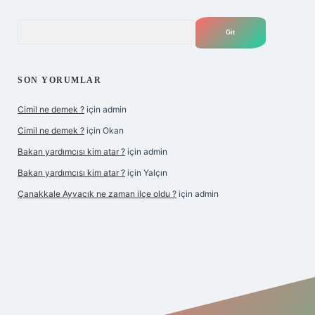
Arama
SON YORUMLAR
Cimil ne demek ?
için
admin
Cimil ne demek ?
için
Okan
Bakan yardımcısı kim atar ?
için
admin
Bakan yardımcısı kim atar ?
için
Yalçın
Çanakkale Ayvacık ne zaman ilçe oldu ?
için
admin
yeni giriş