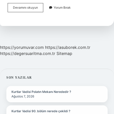
Sertleşmiş
Devamını okuyun
Yorum Bırak
bal
nasıl
yumuşatılır
?
https://yorumuvar.com
https://asuborek.com.tr
https://degersuaritma.com.tr
Sitemap
SIDEBAR
SON YAZILAR
Kurtlar Vadisi Polatın Mekanı Nerededir ?
Ağustos 7, 2026
Kurtlar Vadisi 90. bölüm nerede çekildi ?