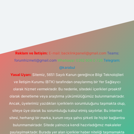
t yeni giriş
Reklam ve İletişim:
E-mail:
backlinkpaneli@gmail.com
Teams:
forumhizmeti@gmail.com
Whatsapp: 0262 606 0 726
Telegram:
@karabul
Yasal Uyarı:
Sitemiz, 5651 Sayılı Kanun gereğince Bilgi Teknolojileri
ve İletişim Kurumu (BTK) tarafından onaylanmış bir Yer Sağlayıcı
olarak hizmet vermektedir. Bu nedenle, sitedeki içerikleri proaktif
olarak denetleme veya araştırma yükümlülüğümüz bulunmamaktadır.
Ancak, üyelerimiz yazdıkları içeriklerin sorumluluğunu taşımakta olup,
siteye üye olarak bu sorumluluğu kabul etmiş sayılırlar. Bu internet
sitesi, herhangi bir marka, kurum veya şahıs şirketi ile hiçbir bağlantısı
bulunmamaktadır. Sitede yalnızca kendi hazırladığımız makaleler
paylaşılmaktadır. Burada yer alan içerikler haber niteliği taşımamakta