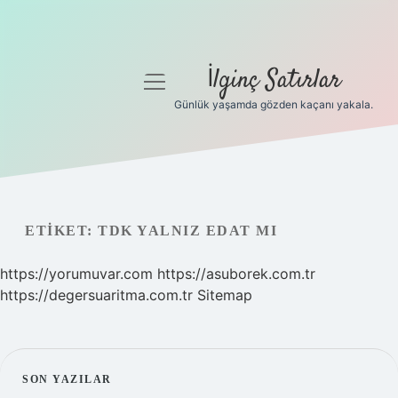
İlginç Satırlar
menüyü
aç
Günlük yaşamda gözden kaçanı yakala.
Anasayfa
Gizlilik Politikası
Yasal Uyarı
ETIKET:
TDK YALNIZ EDAT MI
Hakkımızda
https://yorumuvar.com
https://asuborek.com.tr
https://degersuaritma.com.tr
Sitemap
SIDEBAR
SON YAZILAR