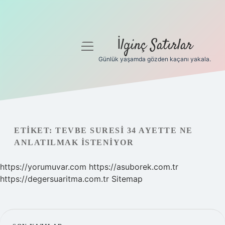
İlginç Satırlar
menüyü
aç
Günlük yaşamda gözden kaçanı yakala.
Anasayfa
Gizlilik Politikası
Yasal Uyarı
ETIKET:
TEVBE SURESI 34 AYETTE NE
ANLATILMAK ISTENIYOR
Hakkımızda
https://yorumuvar.com
https://asuborek.com.tr
https://degersuaritma.com.tr
Sitemap