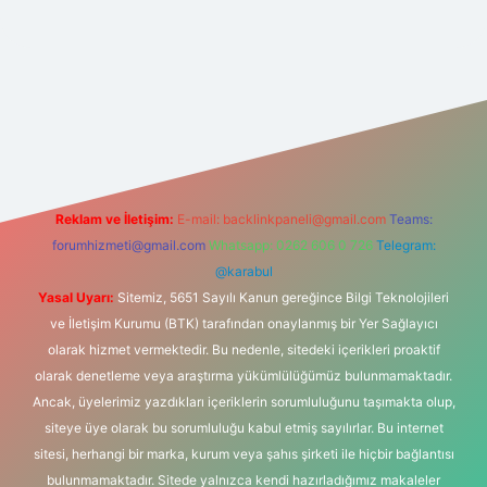
t yeni giriş
Reklam ve İletişim:
E-mail:
backlinkpaneli@gmail.com
Teams:
forumhizmeti@gmail.com
Whatsapp: 0262 606 0 726
Telegram:
@karabul
Yasal Uyarı:
Sitemiz, 5651 Sayılı Kanun gereğince Bilgi Teknolojileri
ve İletişim Kurumu (BTK) tarafından onaylanmış bir Yer Sağlayıcı
olarak hizmet vermektedir. Bu nedenle, sitedeki içerikleri proaktif
olarak denetleme veya araştırma yükümlülüğümüz bulunmamaktadır.
Ancak, üyelerimiz yazdıkları içeriklerin sorumluluğunu taşımakta olup,
siteye üye olarak bu sorumluluğu kabul etmiş sayılırlar. Bu internet
sitesi, herhangi bir marka, kurum veya şahıs şirketi ile hiçbir bağlantısı
bulunmamaktadır. Sitede yalnızca kendi hazırladığımız makaleler