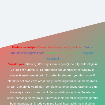
et yeni giriş
Reklam ve İletişim:
E-mail:
backlinkpaneli@gmail.com
Teams:
forumhizmeti@gmail.com
Whatsapp: 0262 606 0 726
Telegram:
@karabul
Yasal Uyarı:
Sitemiz, 5651 Sayılı Kanun gereğince Bilgi Teknolojileri
ve İletişim Kurumu (BTK) tarafından onaylanmış bir Yer Sağlayıcı
olarak hizmet vermektedir. Bu nedenle, sitedeki içerikleri proaktif
olarak denetleme veya araştırma yükümlülüğümüz bulunmamaktadır.
Ancak, üyelerimiz yazdıkları içeriklerin sorumluluğunu taşımakta olup,
siteye üye olarak bu sorumluluğu kabul etmiş sayılırlar. Bu internet
sitesi, herhangi bir marka, kurum veya şahıs şirketi ile hiçbir bağlantısı
bulunmamaktadır. Sitede yalnızca kendi hazırladığımız makaleler