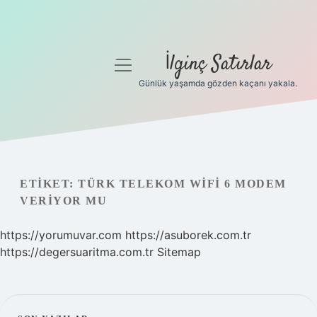
İlginç Satırlar
menüyü
aç
Günlük yaşamda gözden kaçanı yakala.
Anasayfa
Gizlilik Politikası
Yasal Uyarı
ETIKET:
TÜRK TELEKOM WIFI 6 MODEM
VERIYOR MU
Hakkımızda
https://yorumuvar.com
https://asuborek.com.tr
https://degersuaritma.com.tr
Sitemap