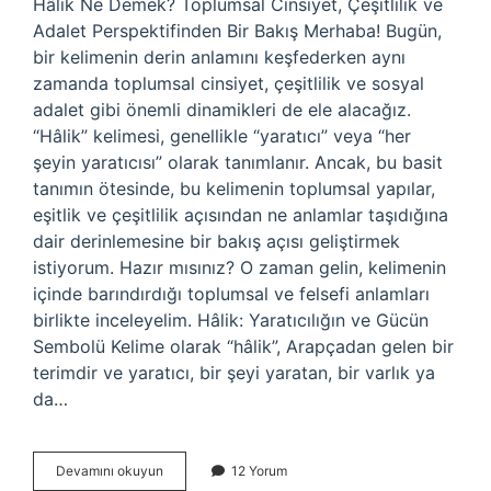
Hâlik Ne Demek? Toplumsal Cinsiyet, Çeşitlilik ve
Adalet Perspektifinden Bir Bakış Merhaba! Bugün,
bir kelimenin derin anlamını keşfederken aynı
zamanda toplumsal cinsiyet, çeşitlilik ve sosyal
adalet gibi önemli dinamikleri de ele alacağız.
“Hâlik” kelimesi, genellikle “yaratıcı” veya “her
şeyin yaratıcısı” olarak tanımlanır. Ancak, bu basit
tanımın ötesinde, bu kelimenin toplumsal yapılar,
eşitlik ve çeşitlilik açısından ne anlamlar taşıdığına
dair derinlemesine bir bakış açısı geliştirmek
istiyorum. Hazır mısınız? O zaman gelin, kelimenin
içinde barındırdığı toplumsal ve felsefi anlamları
birlikte inceleyelim. Hâlik: Yaratıcılığın ve Gücün
Sembolü Kelime olarak “hâlik”, Arapçadan gelen bir
terimdir ve yaratıcı, bir şeyi yaratan, bir varlık ya
da…
Hâlik
Devamını okuyun
12 Yorum
ne