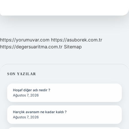
demek
5
sınıf
?
https://yorumuvar.com
https://asuborek.com.tr
https://degersuaritma.com.tr
Sitemap
SIDEBAR
SON YAZILAR
Hoşaf diğer adı nedir ?
Ağustos 7, 2026
Harçlık avansım ne kadar kaldı ?
Ağustos 7, 2026