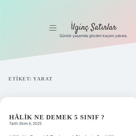
İlginç Satırlar
menüyü
aç
Günlük yaşamda gözden kaçanı yakala.
Anasayfa
Gizlilik Politikası
Yasal Uyarı
ETIKET:
YARAT
Hakkımızda
HÂLIK NE DEMEK 5 SINIF ?
Tarih: Ekim 4, 2025