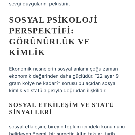
sevgi duygularını pekiştirir.
SOSYAL PSIKOLOJI
PERSPEKTIFI:
GÖRÜNÜRLÜK VE
KIMLIK
Ekonomik nesnelerin sosyal anlamı çoğu zaman
ekonomik değerinden daha güçlüdür. “22 ayar 9
gram kolye ne kadar?” sorusu bu açıdan sosyal
kimlik ve statü algısıyla doğrudan ilişkilidir.
SOSYAL ETKILEŞIM
VE STATÜ
SINYALLERI
sosyal etkileşim
, bireyin toplum içindeki konumunu
belirleyen önemli bir süreçtir. Altın takılar, tarih