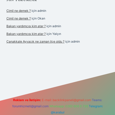
SON YORUMLAR
Cimil ne demek ?
için
admin
Cimil ne demek ?
için
Okan
Bakan yardımcısı kim atar ?
için
admin
Bakan yardımcısı kim atar ?
için
Yalçın
Çanakkale Ayvacık ne zaman ilçe oldu ?
için
admin
doperabet yeni giriş
Reklam ve İletişim:
E-mail:
backlinkpaneli@gmail.com
Teams:
forumhizmeti@gmail.com
Whatsapp: 0262 606 0 726
Telegram:
@karabul