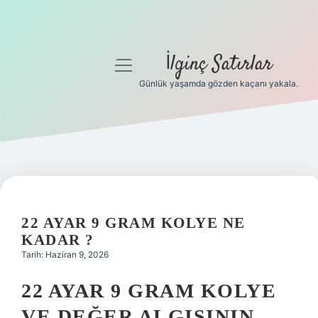
İlginç Satırlar
menüyü
aç
Günlük yaşamda gözden kaçanı yakala.
Anasayfa
Gizlilik Politikası
Yasal Uyarı
Hakkımızda
22 AYAR 9 GRAM KOLYE NE
KADAR ?
Tarih: Haziran 9, 2026
22 AYAR 9 GRAM KOLYE
VE DEĞER ALGISININ