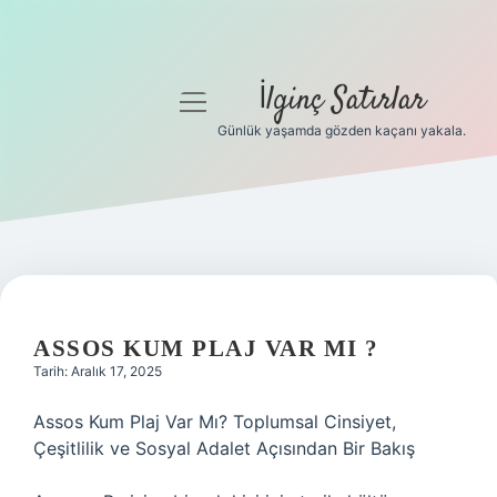
İlginç Satırlar
menüyü
aç
Günlük yaşamda gözden kaçanı yakala.
Anasayfa
Gizlilik Politikası
Yasal Uyarı
Hakkımızda
ASSOS KUM PLAJ VAR MI ?
Tarih: Aralık 17, 2025
Assos Kum Plaj Var Mı? Toplumsal Cinsiyet,
Çeşitlilik ve Sosyal Adalet Açısından Bir Bakış