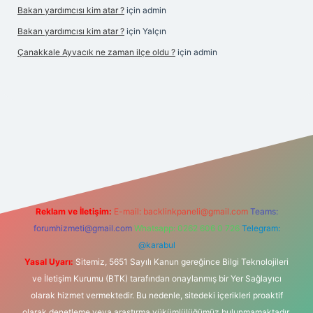
Bakan yardımcısı kim atar ?
için
admin
Bakan yardımcısı kim atar ?
için
Yalçın
Çanakkale Ayvacık ne zaman ilçe oldu ?
için
admin
doperabet yeni giriş
Reklam ve İletişim:
E-mail:
backlinkpaneli@gmail.com
Teams:
forumhizmeti@gmail.com
Whatsapp: 0262 606 0 726
Telegram:
@karabul
Yasal Uyarı:
Sitemiz, 5651 Sayılı Kanun gereğince Bilgi Teknolojileri
ve İletişim Kurumu (BTK) tarafından onaylanmış bir Yer Sağlayıcı
olarak hizmet vermektedir. Bu nedenle, sitedeki içerikleri proaktif
olarak denetleme veya araştırma yükümlülüğümüz bulunmamaktadır.