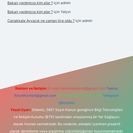
Bakan yardımcısı kim atar ?
için
admin
Bakan yardımcısı kim atar ?
için
Yalçın
Çanakkale Ayvacık ne zaman ilçe oldu ?
için
admin
ş
Reklam ve İletişim:
E-mail:
backlinkpaneli@gmail.com
Teams:
forumhizmeti@gmail.com
Whatsapp: 0262 606 0 726
Telegram:
@karabul
Yasal Uyarı:
Sitemiz, 5651 Sayılı Kanun gereğince Bilgi Teknolojileri
ve İletişim Kurumu (BTK) tarafından onaylanmış bir Yer Sağlayıcı
olarak hizmet vermektedir. Bu nedenle, sitedeki içerikleri proaktif
olarak denetleme veya araştırma yükümlülüğümüz bulunmamaktadır.