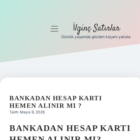
İlginç Satırlar
menüyü
aç
Günlük yaşamda gözden kaçanı yakala.
Anasayfa
Gizlilik Politikası
Yasal Uyarı
Hakkımızda
BANKADAN HESAP KARTI
HEMEN ALINIR MI ?
Tarih: Mayıs 9, 2026
BANKADAN HESAP KARTI
HEMEN ALINIR MI?