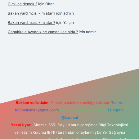
Cimil ne demek ?
için
Okan
Bakan yardımcısı kim atar ?
için
admin
Bakan yardımcısı kim atar ?
için
Yalçın
Çanakkale Ayvacık ne zaman ilçe oldu ?
için
admin
ndoperabet yeni giriş
Reklam ve İletişim:
E-mail:
backlinkpaneli@gmail.com
Teams:
forumhizmeti@gmail.com
Whatsapp: 0262 606 0 726
Telegram:
@karabul
Yasal Uyarı:
Sitemiz, 5651 Sayılı Kanun gereğince Bilgi Teknolojileri
ve İletişim Kurumu (BTK) tarafından onaylanmış bir Yer Sağlayıcı