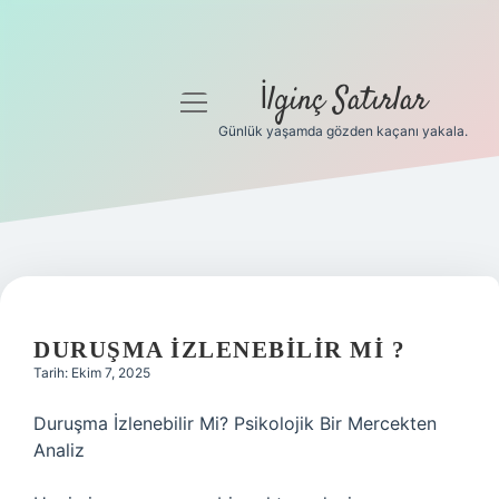
İlginç Satırlar
menüyü
aç
Günlük yaşamda gözden kaçanı yakala.
Anasayfa
Gizlilik Politikası
Yasal Uyarı
Hakkımızda
DURUŞMA IZLENEBILIR MI ?
Tarih: Ekim 7, 2025
Duruşma İzlenebilir Mi? Psikolojik Bir Mercekten
Analiz