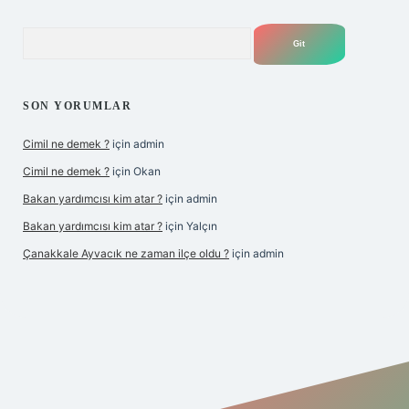
Arama
SON YORUMLAR
Cimil ne demek ?
için
admin
Cimil ne demek ?
için
Okan
Bakan yardımcısı kim atar ?
için
admin
Bakan yardımcısı kim atar ?
için
Yalçın
Çanakkale Ayvacık ne zaman ilçe oldu ?
için
admin
ş