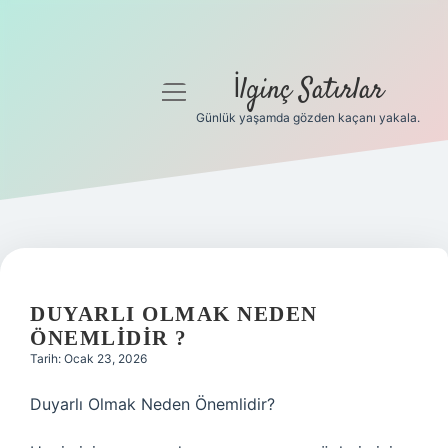
İlginç Satırlar
menüyü
aç
Günlük yaşamda gözden kaçanı yakala.
Anasayfa
Gizlilik Politikası
Yasal Uyarı
Hakkımızda
DUYARLI OLMAK NEDEN
ÖNEMLIDIR ?
Tarih: Ocak 23, 2026
Duyarlı Olmak Neden Önemlidir?