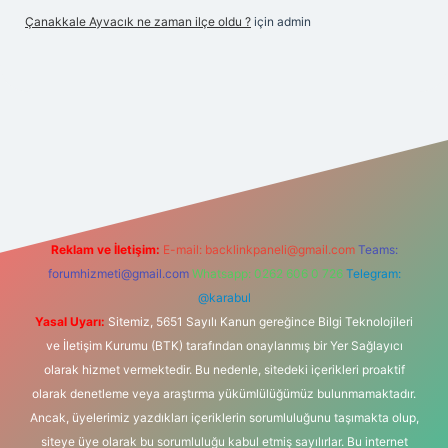
Çanakkale Ayvacık ne zaman ilçe oldu ?
için
admin
ş
Reklam ve İletişim:
E-mail:
backlinkpaneli@gmail.com
Teams:
forumhizmeti@gmail.com
Whatsapp: 0262 606 0 726
Telegram:
@karabul
Yasal Uyarı:
Sitemiz, 5651 Sayılı Kanun gereğince Bilgi Teknolojileri
ve İletişim Kurumu (BTK) tarafından onaylanmış bir Yer Sağlayıcı
olarak hizmet vermektedir. Bu nedenle, sitedeki içerikleri proaktif
olarak denetleme veya araştırma yükümlülüğümüz bulunmamaktadır.
Ancak, üyelerimiz yazdıkları içeriklerin sorumluluğunu taşımakta olup,
siteye üye olarak bu sorumluluğu kabul etmiş sayılırlar. Bu internet