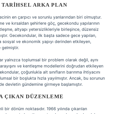
 TARIHSEL ARKA PLAN
inin en çarpıcı ve sorunlu yanlarından biri olmuştur.
me ve kırsaldan şehirlere göç, gecekondu yapılarının
eşme, altyapı yetersizlikleriyle birleşince, düzensiz
ştır. Gecekondular, ilk başta sadece gece yapılan,
a sosyal ve ekonomik yapıyı derinden etkileyen,
 gelmiştir.
r yalnızca toplumsal bir problem olarak değil, aynı
 arayışını ve kentleşme modellerini doğrudan etkileyen
ondular, çoğunlukla alt sınıfların barınma ihtiyacını
lumsal bir boşlukta hızla yayılmıştır. Ancak, bu sorunun
 de devletin gündemine girmeye başlamıştır.
DA ÇIKAN DÜZENLEME
 bir dönüm noktasıdır. 1966 yılında çıkarılan