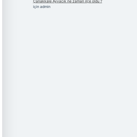
Çanakkale Ayvacık ne zaman ilçe oldu ?
için
admin