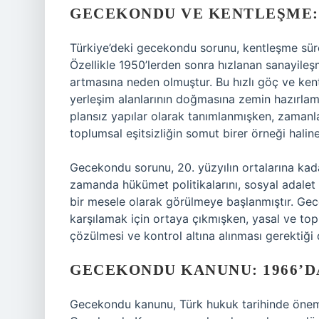
GECEKONDU VE KENTLEŞME:
Türkiye’deki gecekondu sorunu, kentleşme sürec
Özellikle 1950’lerden sonra hızlanan sanayileş
artmasına neden olmuştur. Bu hızlı göç ve kentl
yerleşim alanlarının doğmasına zemin hazırlamı
plansız yapılar olarak tanımlanmışken, zamanl
toplumsal eşitsizliğin somut birer örneği haline
Gecekondu sorunu, 20. yüzyılın ortalarına kada
zamanda hükümet politikalarını, sosyal adalet
bir mesele olarak görülmeye başlanmıştır. Gecek
karşılamak için ortaya çıkmışken, yasal ve top
çözülmesi ve kontrol altına alınması gerektiği
GECEKONDU KANUNU: 1966’
Gecekondu kanunu, Türk hukuk tarihinde önemli