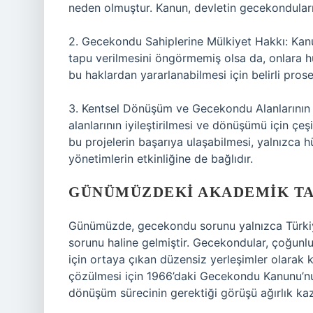
neden olmuştur. Kanun, devletin gecekonduları 
2. Gecekondu Sahiplerine Mülkiyet Hakkı: Kanun
tapu verilmesini öngörmemiş olsa da, onlara hu
bu haklardan yararlanabilmesi için belirli pros
3. Kentsel Dönüşüm ve Gecekondu Alanlarının 
alanlarının iyileştirilmesi ve dönüşümü için çeşi
bu projelerin başarıya ulaşabilmesi, yalnızca 
yönetimlerin etkinliğine de bağlıdır.
GÜNÜMÜZDEKI AKADEMIK T
Günümüzde, gecekondu sorunu yalnızca Türkiye’
sorunu haline gelmiştir. Gecekondular, çoğunluk
için ortaya çıkan düzensiz yerleşimler olara
çözülmesi için 1966’daki Gecekondu Kanunu’nun
dönüşüm sürecinin gerektiği görüşü ağırlık ka