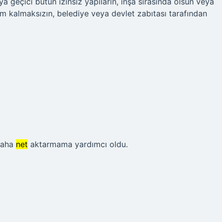
a geçici bütün izinsiz yapıların, inşa sırasında olsun veya
um kalmaksızın, belediye veya devlet zabıtası tarafından
aha
net
aktarmama yardımcı oldu.