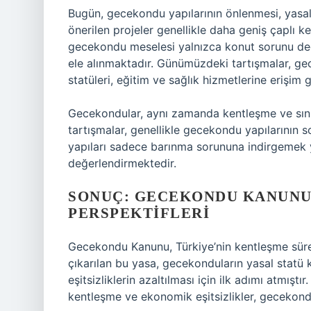
Bugün, gecekondu yapılarının önlenmesi, yasa
önerilen projeler genellikle daha geniş çaplı ke
gecekondu meselesi yalnızca konut sorunu değ
ele alınmaktadır. Günümüzdeki tartışmalar, ge
statüleri, eğitim ve sağlık hizmetlerine erişim 
Gecekondular, aynı zamanda kentleşme ve sınıf f
tartışmalar, genellikle gecekondu yapılarının s
yapıları sadece barınma sorununa indirgemek y
değerlendirmektedir.
SONUÇ: GECEKONDU KANUNU
PERSPEKTIFLERI
Gecekondu Kanunu, Türkiye’nin kentleşme süre
çıkarılan bu yasa, gecekonduların yasal statü
eşitsizliklerin azaltılması için ilk adımı atmış
kentleşme ve ekonomik eşitsizlikler, gecekond