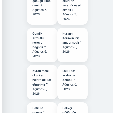
çocuğu kime
okurken
denir ?
tesettür nasıl
Ağustos 7,
olmalı ?
2026
Ağustos 7,
2026
Gemlik
Kuran-ı
Armutlu
Kerim’in iniş
nereye
amacı nedir ?
bağlıdır ?
Ağustos 6,
Ağustos 6,
2026
2026
Kuran meali
Eski kasa
okurken
araba ne
nelere dikkat
demek ?
etmeliyiz ?
Ağustos 6,
Ağustos 6,
2026
2026
Batir ne
Balıkçı
demek ?
düğümün