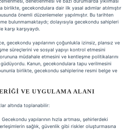
enlenmesi, denetlenmesi ve bazı durumlarda yıkılması
 birlikte, gecekondulara dair ilk yasal adımlar atılmıştır
nusunda önemli düzenlemeler yapılmıştır. Bu tarihten
eme bulunmamaktaydı; dolayısıyla gecekondu sahipleri
le karşı karşıyaydı.
e, gecekondu yapılarının çoğunlukla izinsiz, plansız ve
şme süreçlerini ve sosyal yapıyı kontrol etmesini
sorununa müdahale etmesini ve kentleşme politikalarını
 güdüyordu. Kanun, gecekondulara tapu verilmesini
bununla birlikte, gecekondu sahiplerine resmi belge ve
ERIĞI VE UYGULAMA ALANI
r altında toplanabilir:
 Gecekondu yapılarının hızla artması, şehirlerdeki
erleşimlerin sağlık, güvenlik gibi riskler oluşturmasına