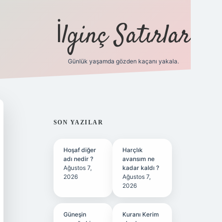
İlginç Satırlar
Günlük yaşamda gözden kaçanı yakala.
grandoperabet yeni giriş
SIDEBAR
SON YAZILAR
Hoşaf diğer
Harçlık
adı nedir ?
avansım ne
Ağustos 7,
kadar kaldı ?
2026
Ağustos 7,
2026
Güneşin
Kuranı Kerim