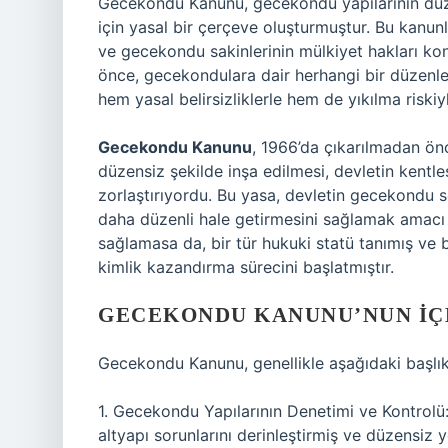
Gecekondu Kanunu, gecekondu yapılarının düz
için yasal bir çerçeve oluşturmuştur. Bu kanunla
ve gecekondu sakinlerinin mülkiyet hakları ko
önce, gecekondulara dair herhangi bir düzenl
hem yasal belirsizliklerle hem de yıkılma riskiy
Gecekondu Kanunu
, 1966’da çıkarılmadan önc
düzensiz şekilde inşa edilmesi, devletin kentle
zorlaştırıyordu. Bu yasa, devletin gecekondu 
daha düzenli hale getirmesini sağlamak amacı
sağlamasa da, bir tür hukuki statü tanımış ve 
kimlik kazandırma sürecini başlatmıştır.
GECEKONDU KANUNU’NUN İÇ
Gecekondu Kanunu, genellikle aşağıdaki başlıkla
1. Gecekondu Yapılarının Denetimi ve Kontrolü:
altyapı sorunlarını derinleştirmiş ve düzensiz y