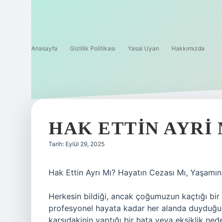
Anasayfa
Gizlilik Politikası
Yasal Uyarı
Hakkımızda
HAK ETTIN AYRI 
Tarih: Eylül 29, 2025
Hak Ettin Ayrı Mı? Hayatın Cezası Mı, Yaşamın
Herkesin bildiği, ancak çoğumuzun kaçtığı bir s
profesyonel hayata kadar her alanda duyduğumu
karşıdakinin yaptığı bir hata veya eksiklik ne