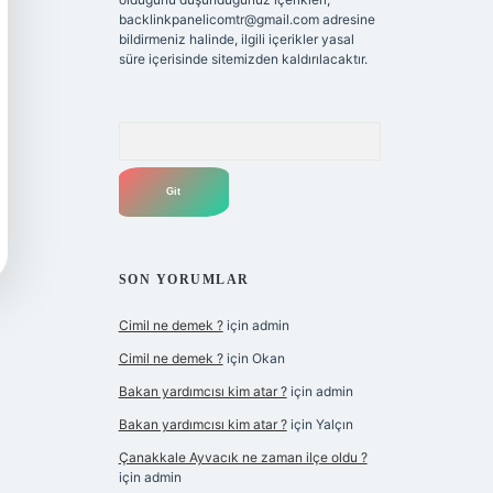
backlinkpanelicomtr@gmail.com
adresine
bildirmeniz halinde, ilgili içerikler yasal
süre içerisinde sitemizden kaldırılacaktır.
Arama
SON YORUMLAR
Cimil ne demek ?
için
admin
Cimil ne demek ?
için
Okan
Bakan yardımcısı kim atar ?
için
admin
Bakan yardımcısı kim atar ?
için
Yalçın
Çanakkale Ayvacık ne zaman ilçe oldu ?
için
admin