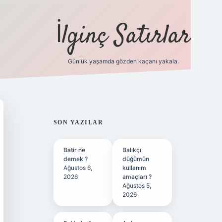
İlginç Satırlar
Günlük yaşamda gözden kaçanı yakala.
grandoperabet yeni giriş
SIDEBAR
SON YAZILAR
Batir ne
Balıkçı
demek ?
düğümün
Ağustos 6,
kullanım
2026
amaçları ?
Ağustos 5,
2026