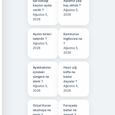
Bal kabağı
Aşılama yaşı
kaçıncı ayda
kaç olmalı ?
verilir ?
Ağustos 5,
Ağustos 5,
2026
2026
Açının türleri
Kamburun
nelerdir ?
ingilizcesi ne
Ağustos 5,
?
2026
Ağustos 5,
2026
Ayakkabının
Hazır çiğ
içindeki
köfte ne
süngere ne
kadar
denir ?
dayanır ?
Ağustos 5,
Ağustos 5,
2026
2026
Güzel Kuran
Farsçada
okumaya ne
bahar ne
denir ?
demek ?