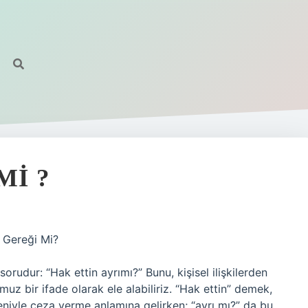
MI ?
 Gereği Mi?
orudur: “Hak ettin ayrımı?” Bunu, kişisel ilişkilerden
z bir ifade olarak ele alabiliriz. “Hak ettin” demek,
deniyle ceza verme anlamına gelirken; “ayrı mı?” da bu