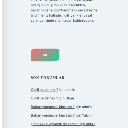
olduğunu düşündüğünüz içerikleri,
backlinkpanelicomtr@gmail.com
adresine
bildirmeniz halinde, ilgili içerikler yasal
süre içerisinde sitemizden kaldırılacaktır.
Arama
SON YORUMLAR
Cimil ne demek ?
için
admin
Cimil ne demek ?
için
Okan
Bakan yardımcısı kim atar ?
için
admin
Bakan yardımcısı kim atar ?
için
Yalçın
Çanakkale Ayvacık ne zaman ilçe oldu ?