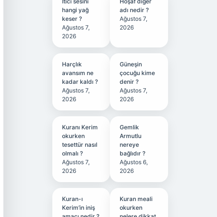
Itici sesini
Hoşaf diğer
hangi yağ
adı nedir ?
keser ?
Ağustos 7,
Ağustos 7,
2026
2026
Harçlık
Güneşin
avansım ne
çocuğu kime
kadar kaldı ?
denir ?
Ağustos 7,
Ağustos 7,
2026
2026
Kuranı Kerim
Gemlik
okurken
Armutlu
tesettür nasıl
nereye
olmalı ?
bağlıdır ?
Ağustos 7,
Ağustos 6,
2026
2026
Kuran-ı
Kuran meali
Kerim’in iniş
okurken
amacı nedir ?
nelere dikkat