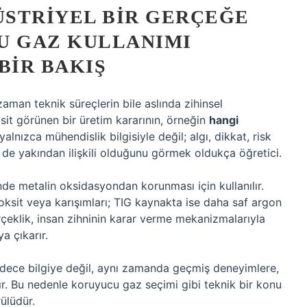
ÜSTRIYEL BIR GERÇEĞE
U GAZ KULLANIMI
BIR BAKIŞ
aman teknik süreçlerin bile aslında zihinsel
sit görünen bir üretim kararının, örneğin
hangi
alnızca mühendislik bilgisiyle değil; algı, dikkat, risk
de yakından ilişkili olduğunu görmek oldukça öğretici.
nde metalin oksidasyondan korunması için kullanılır.
sit veya karışımları; TIG kaynakta ise daha saf argon
rçeklik, insan zihninin karar verme mekanizmalarıyla
a çıkarır.
sadece bilgiye değil, aynı zamanda geçmiş deneyimlere,
. Bu nedenle koruyucu gaz seçimi gibi teknik bir konu
ülüdür.