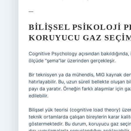
—
BILIŞSEL PSIKOLOJI 
KORUYUCU GAZ SEÇI
Cognitive Psychology açısından bakıldığında, 
ölçüde “şema”lar üzerinden gerçekleşir.
Bir teknisyen ya da mühendis, MIG kaynak den
hatırlayabilir. Bu, uzun süreli bellekte oluşan 
payı da yaratır. Örneğin farklı alaşımlar için g
edilebilir.
Bilişsel yük teorisi (cognitive load theory) üze
teknik ortamlarda çalışan bireylerin karar kali
göstermektedir. Bu durum, koruyucu gaz seçimi
dışı uygulamalarla sonuçlandığını açıklayabilir.