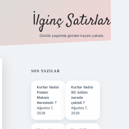
İlginç Satırlar
Günlük yaşamda gözden kaçanı yakala.
grandoperabet yeni giriş
SIDEBAR
SON YAZILAR
Kurtlar Vadisi
Kurtlar Vadisi
Polatın
90. bölüm
Mekanı
nerede
Nerededir ?
çekildi ?
Ağustos 7,
Ağustos 7,
2026
2026