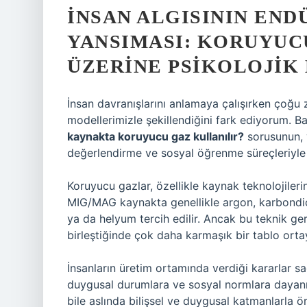
İNSAN ALGISININ END
YANSIMASI: KORUYUC
ÜZERINE PSIKOLOJIK 
İnsan davranışlarını anlamaya çalışırken çoğu z
modellerimizle şekillendiğini fark ediyorum. Ba
kaynakta koruyucu gaz kullanılır?
sorusunun, y
değerlendirme ve sosyal öğrenme süreçleriyle 
Koruyucu gazlar, özellikle kaynak teknolojileri
MIG/MAG kaynakta genellikle argon, karbondiok
ya da helyum tercih edilir. Ancak bu teknik ge
birleştiğinde çok daha karmaşık bir tablo ortay
İnsanların üretim ortamında verdiği kararlar 
duygusal durumlara ve sosyal normlara dayanır
bile aslında bilişsel ve duygusal katmanlarla ör