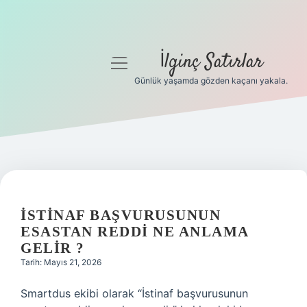
İlginç Satırlar
menüyü
aç
Günlük yaşamda gözden kaçanı yakala.
Anasayfa
Gizlilik Politikası
Yasal Uyarı
Hakkımızda
İSTINAF BAŞVURUSUNUN
ESASTAN REDDI NE ANLAMA
GELIR ?
Tarih: Mayıs 21, 2026
Smartdus ekibi olarak “İstinaf başvurusunun