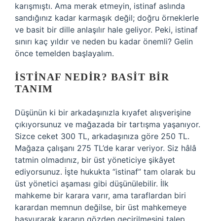
karışmıştı. Ama merak etmeyin, istinaf aslında
sandığınız kadar karmaşık değil; doğru örneklerle
ve basit bir dille anlaşılır hale geliyor. Peki, istinaf
sınırı kaç yıldır ve neden bu kadar önemli? Gelin
önce temelden başlayalım.
İSTINAF NEDIR? BASIT BIR
TANIM
Düşünün ki bir arkadaşınızla kıyafet alışverişine
çıkıyorsunuz ve mağazada bir tartışma yaşanıyor.
Sizce ceket 300 TL, arkadaşınıza göre 250 TL.
Mağaza çalışanı 275 TL’de karar veriyor. Siz hâlâ
tatmin olmadınız, bir üst yöneticiye şikâyet
ediyorsunuz. İşte hukukta “istinaf” tam olarak bu
üst yönetici aşaması gibi düşünülebilir. İlk
mahkeme bir karara varır, ama taraflardan biri
karardan memnun değilse, bir üst mahkemeye
başvurarak kararın gözden geçirilmesini talep