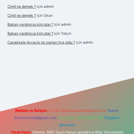
Cimil ne demek ?
için
admin
Cimil ne demek ?
için
Okan
Bakan yardımcısı kim atar ?
için
admin
Bakan yardımcısı kim atar ?
için
Yalçın
Çanakkale Ayvacık ne zaman ilçe oldu ?
için
admin
bet yeni giriş
Reklam ve İletişim:
E-mail:
backlinkpaneli@gmail.com
Teams:
forumhizmeti@gmail.com
Whatsapp: 0262 606 0 726
Telegram:
@karabul
Yasal Uyarı:
Sitemiz, 5651 Sayılı Kanun gereğince Bilgi Teknolojileri